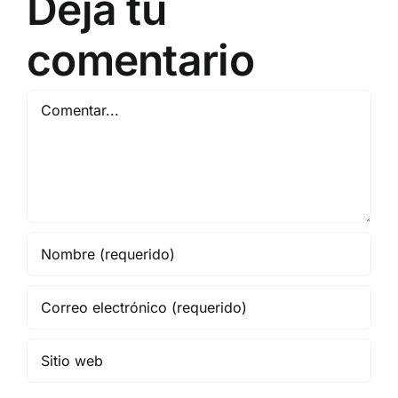
Deja tu
EN BARCELONA
NOVIEMBRE
20
comentario
Comentar