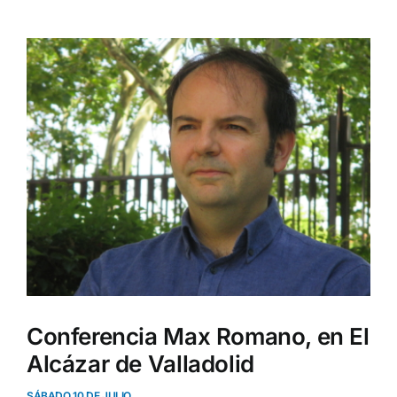
Ver
imagen
más
grande
Conferencia Max Romano, en El
Alcázar de Valladolid
SÁBADO 10 DE JULIO