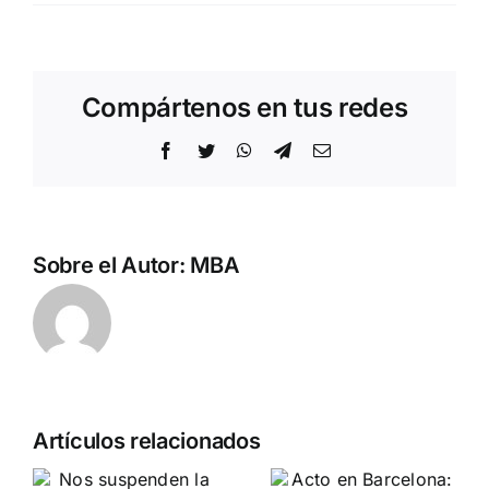
Compártenos en tus redes
Facebook
Twitter
WhatsApp
Telegram
Correo
electrónico
Sobre el Autor:
MBA
n
Acto en
Crónica
Artículos relacionados
Barcelona:
acto DN