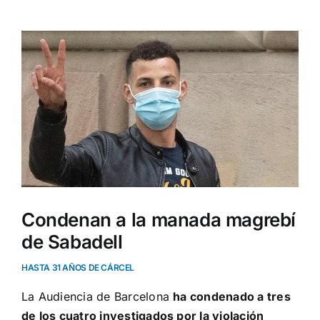
Ver
imagen
más
grande
Condenan a la manada magrebí
de Sabadell
HASTA 31 AÑOS DE CÁRCEL
La Audiencia de Barcelona
ha condenado a tres
de los cuatro investigados por la violación