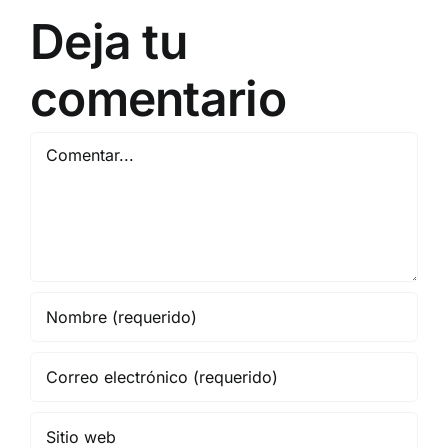
11 DE SEPTIEMBRE: DN
Deja tu
NOVIEMBRE
2
EN BARCELONA
20
comentario
Comentar