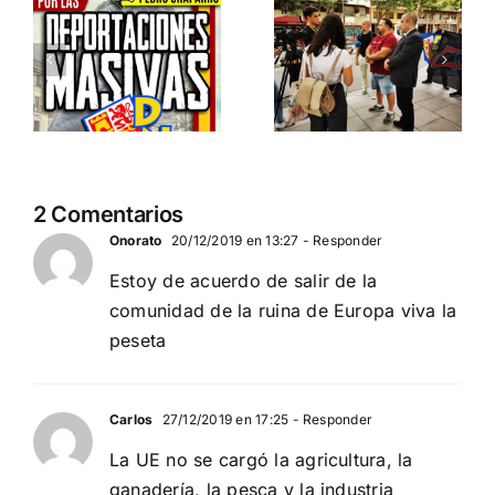
ia…
España y
contra la
Serbia
invasión
ción
contra el
migratoria
separatismo
y el gran
globalista
reemplazo
11 DE SEPTIEMBRE: DN
MADRID 4 DE
2
2 Comentarios
EN BARCELONA
NOVIEMBRE
20
Onorato
20/12/2019 en 13:27
- Responder
Estoy de acuerdo de salir de la
comunidad de la ruina de Europa viva la
peseta
Carlos
27/12/2019 en 17:25
- Responder
La UE no se cargó la agricultura, la
ganadería, la pesca y la industria