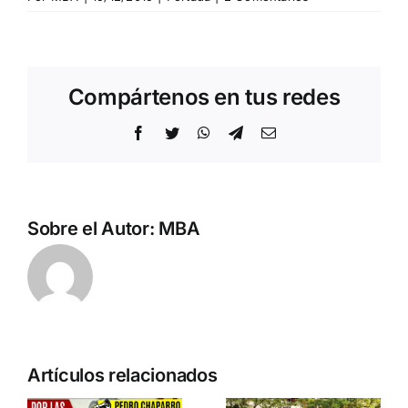
Compártenos en tus redes
Facebook
Twitter
WhatsApp
Telegram
Correo
electrónico
Sobre el Autor:
MBA
n
Acto en
Crónica
Artículos relacionados
Barcelona:
acto DN