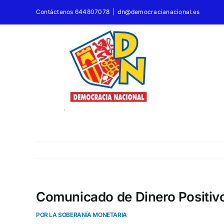
Saltar
Contáctanos 644807078
|
dn@democracianacional.es
al
contenido
Comunicado de Dinero Positivo
POR LA SOBERANÍA MONETARIA