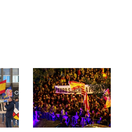
 las
ontra el
rno
MNISTÍA