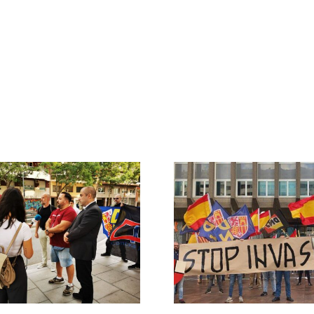
Crónica acto DN
DN ante
contra la invasión
protestas c
migratoria y el
Gobie
gran reemplazo
CONTRA LA A
MADRID 4 DE NOVIEMBRE