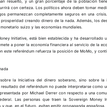
an resuelto, y un gran porcentaje de la población tie
currirá con certeza.
Los políticos ahora deben tomar medi
agos permanezcan completamente seguros en una crisi
a prosperidad creando dinero de la nada.
Además, los des
a monetario suizo y las economías mundiales.
ney Initiative, está bien establecida y ha desarrollado 
te a poner la economía financiera al servicio de la econ
en este referéndum refuerza la posición de MoMo, y conti
onada
bre la Iniciativa del dinero soberano, sino sobre la i
el resultado del referéndum no puede interpretarse como u
presentada por Michael Derrer con respecto a una comu
ederal. Las personas que traen la Sovereign Money Ini
 y que, en el futuro, eviten emitir propaganda engañosa.