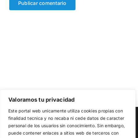
Valoramos tu privacidad
Utilizamos cookies propias y de terceros para garantizar
Este portal web unicamente utiliza cookies propias con
el funcionamiento de la web, medir su uso y mejorar
Copyright 2023 |
Democracia Nacional
| All Rights Reserved
finalidad tecnica y no recaba ni cede datos de caracter
nuestros servicios. Puede aceptar todas las cookies,
personal de los usuarios sin conocimiento. Sin embargo,
rechazar las no necesarias o configurar sus preferencias.
Facebook
Twitter
Instagram
Política de cookies
puede contener enlaces a sitios web de terceros con