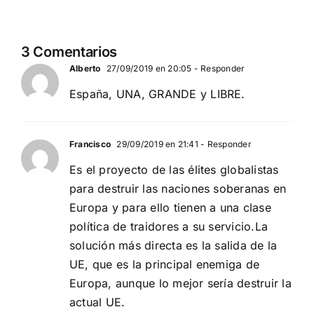
globalista
MADRID 4 DE
11 DE SEPTIEMBRE: DN
NOVIEMBRE
2
EN BARCELONA
3 Comentarios
20
Alberto
27/09/2019 en 20:05
- Responder
España, UNA, GRANDE y LIBRE.
Francisco
29/09/2019 en 21:41
- Responder
Es el proyecto de las élites globalistas
para destruir las naciones soberanas en
Europa y para ello tienen a una clase
política de traidores a su servicio.La
solución más directa es la salida de la
UE, que es la principal enemiga de
Europa, aunque lo mejor sería destruir la
actual UE.