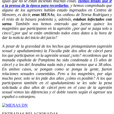
Igual que no se están diciendo muchas cosas.
Hemos tenido que ir
a la prensa de la época para recordarlas
, y hemos comprobado que
alguno de los agresores habían estado ingresados en Centros de
Menores, es decir,
eran MENAs
, los «niños» de Teresa Rodríguez y
el resto de la basura podemita y, además,
estaban infectados con
sarna
. También nos hemos enterado que fueron quince los
magrebíes que participaron en la agresión ¿por qué se juzga solo a
cinco?¿por qué se están omitiendo todos estos datos a la hora de
dar la noticia del inicio del juicio?
A pesar de la gravedad de los hechos que protagonizaron (agresión
sexual y apuñalamiento) la Fiscalía pide dos años de cárcel para
los que participaron en la agresión sexual ¿solo? recordemos que la
manada española de Pamplona ha sido condenada a 15 años de
cárcel y a los del Arandina nada más y nada menos que a 38 años.
En ambos casos, se pongan como se ponga la gente, fueron
relaciones sexuales consentidas. Pero a los magrebíes, por algo
mucho peor, solo se les pide dos años ¿cómo es posible? A los que
participaron también en el apuñalamiento se les sube la pena
solicitada a diez años de cárcel pero en el caso de la agresión
sexual vemos las diferencias y el doble rasero según el agresor sea
español o extranjero.
ENTRADAS RELACIONADAS