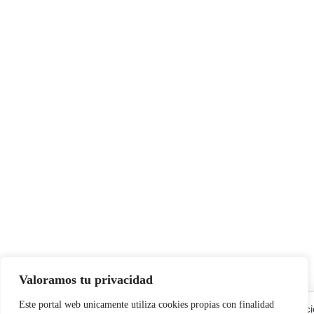
Valoramos tu privacidad
Este portal web unicamente utiliza cookies propias con finalidad
Utilizamos cookies propias y de terceros para garantizar el func