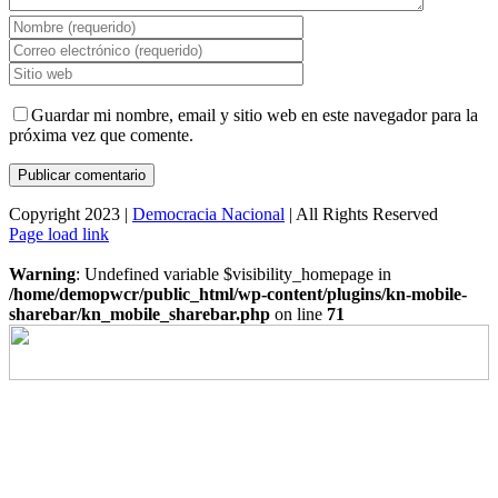
Guardar mi nombre, email y sitio web en este navegador para la
próxima vez que comente.
Copyright 2023 |
Democracia Nacional
| All Rights Reserved
Facebook
Twitter
Instagram
Page load link
Warning
: Undefined variable $visibility_homepage in
/home/demopwcr/public_html/wp-content/plugins/kn-mobile-
sharebar/kn_mobile_sharebar.php
on line
71
Ir
a
Arriba