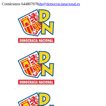
Saltar
Contáctanos 644807078
|
dn@democracianacional.es
al
contenido