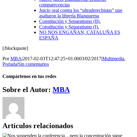
comparecencias
Juicio oral contra los “ultraderechistas” que
asaltaron la librería Blanquerna
Constitución y Separatismo (II).
Constitución y Separatismo (I).
NO NOS ENGAÑAN, CATALUÑA ES
ESPAÑA
[/blockquote]
Por
MBA
|
2017-02-03T12:47:25+01:00
03/02/2017
|
Multimedia
,
Portada
|
Sin comentarios
Compártenos en tus redes
Facebook
Twitter
WhatsApp
Telegram
Correo
Sobre el Autor:
MBA
electrónico
Artículos relacionados