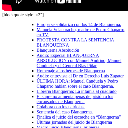
[blockquote style=»2″]
Europa se solidariza con los 14 de Blanquerna.
Manuela Velacoracho, madre de Pedro Chaparro,
en TV.
PROTESTA CONTRA LA SENTENCIA
BLANQUERNA
Blanquerna Absolución
Audio: Especial BLANQUERNA
ABSOLUCION con Manuel Andrino, Manuel
Canduela y el General Blas Piñar
Homenaje a los héroes de Blanquerna
Audio: entrevista al Dr en Derecho Luis Zapater
ÚLTIMA HORA: Manuel Canduela y Pedro
Chaparro hablan sobre el caso Blanquerna.
Libreria Blanquerna: La infamia al cuadrado
El supremo aumenta penas de prisión a los
encausados de Blanquerna
Colabora con los patriotas.
Sentencia del caso Blanquerna.
Finaliza el juicio del escrache en “Blanquerna”
Últimas jornadas del juicio de Blanquerna
Macro juicio Blanquerna: primeras