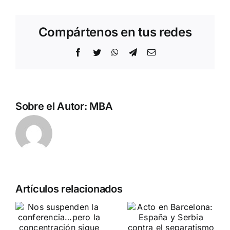
Compártenos en tus redes
Facebook
Twitter
WhatsApp
Telegram
Correo
electrónico
Sobre el Autor:
MBA
Crónica
n
Acto en
Artículos relacionados
acto DN
Barcelona:
contra la
ia…
España y
invasión
Serbia