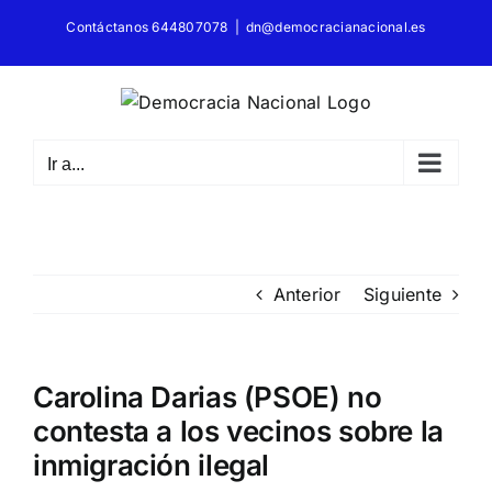
Saltar
Contáctanos 644807078
|
dn@democracianacional.es
al
contenido
Ir a...
Anterior
Siguiente
Carolina Darias (PSOE) no
contesta a los vecinos sobre la
inmigración ilegal