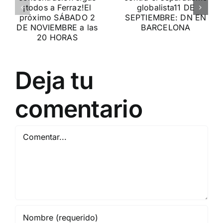
migratoria
ción
contra el
y el gran
separatismo
reemplazo
globalista
MADRID 4 DE
11 DE SEPTIEMBRE: DN
NOVIEMBRE
2
Deja tu
EN BARCELONA
20
comentario
Comentar