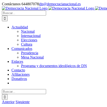
Saltar
Contáctanos 644807078
|
dn@democracianacional.es
al
contenido
Buscar:
Actualidad
Nacional
Internacional
Elecciones
Cultura
Comunicados
Presidencia
Mesa Nacional
Enlaces
Programa y documentos ideológicos de DN
Contacto
Afiliaciones
Donativos
Buscar:
Anterior
Siguiente