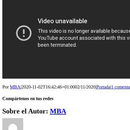
Por
MBA
|
2020-11-02T16:42:46+01:00
02/11/2020
|
Portada
|
1 comenta
Compártenos en tus redes
Facebook
Twitter
WhatsApp
Telegram
Correo
Sobre el Autor:
MBA
electrónico