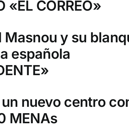
Ó «EL CORREO»
 Masnou y su blanq
sa española
IDENTE»
á un nuevo centro co
00 MENAs