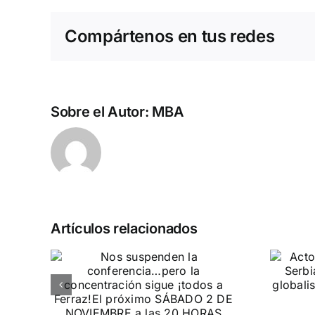
Compártenos en tus redes
Sobre el Autor:
MBA
Artículos relacionados
n la
Acto en Barcelona:
pero
España y Serbia
ión
contra el
 a
separatismo