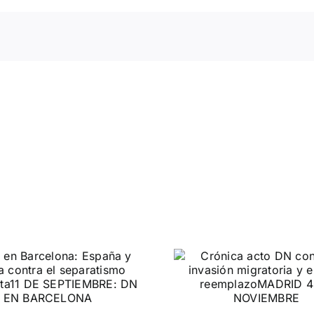
DN ante
Crónica acto DN
protestas c
contra la invasión
Gobie
migratoria y el
gran reemplazo
CONTRA LA A