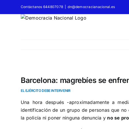
Saltar
Contáctanos 644807078
|
dn@democracianacional.es
al
contenido
Ver
imagen
Barcelona: magrebíes se enfre
más
EL EJÉRCITO DEBE INTERVENIR
grande
Una hora después -aproximadamente a media 
identificación de un grupo de personas que no
la policía ni poner ninguna denuncia y
no se pr