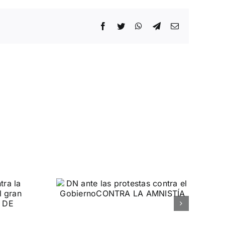
Facebook
Twitter
WhatsApp
Telegram
Correo
electrónico
 las
ontra el
rno
MNISTÍA