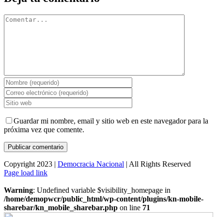
Comentar
Guardar mi nombre, email y sitio web en este navegador para la
próxima vez que comente.
Copyright 2023 |
Democracia Nacional
| All Rights Reserved
Facebook
Twitter
Instagram
Page load link
Warning
: Undefined variable $visibility_homepage in
/home/demopwcr/public_html/wp-content/plugins/kn-mobile-
sharebar/kn_mobile_sharebar.php
on line
71