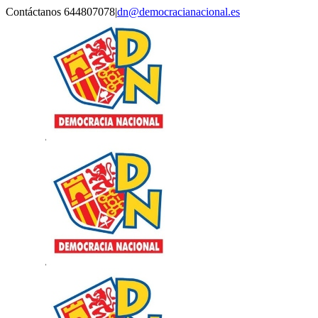
Saltar
Contáctanos 644807078
|
dn@democracianacional.es
al
contenido