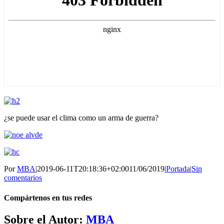
¿se puede usar el clima como un arma de guerra?
Por
MBA
|
2019-06-11T20:18:36+02:00
11/06/2019
|
Portada
|
Sin
comentarios
Compártenos en tus redes
Facebook
Twitter
WhatsApp
Telegram
Correo
Sobre el Autor:
MBA