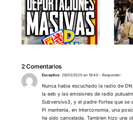
pero
España y Serbia
ión
contra el
 a
separatismo
globalista
IEMBRE a
11 DE SEPTIEMBRE: DN EN BARCELONA
2 Comentarios
Esceptico
26/03/2020 en 18:40
- Responder
Nunca habia escuchado la radio de DN,
la eeb y las emisiones de radio putual
Subversivo3, y el padre Fortea que se 
Pi mantenia, en Interconomia, una posici
ha sido cancelada. Tambien hizo una ob