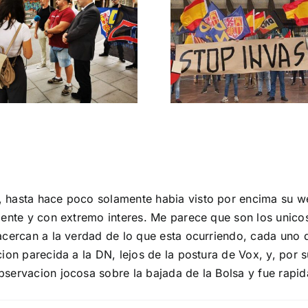
Gobie
Crónica acto DN
CONTRA LA A
contra la invasión
migratoria y el
gran reemplazo
MADRID 4 DE NOVIEMBRE
 hasta hace poco solamente habia visto por encima su w
mente y con extremo interes. Me parece que son los unic
acercan a la verdad de lo que esta ocurriendo, cada uno 
on parecida a la DN, lejos de la postura de Vox, y, por su
servacion jocosa sobre la bajada de la Bolsa y fue rapid