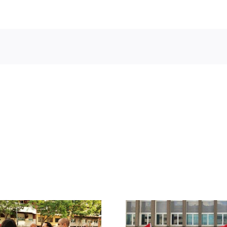
DN ante
protestas c