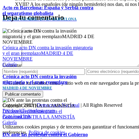
XVIII? A los españoles (de ningún hemisferio) nos dan, ni nos 
Acto en Barcelona: España y Serbia contra
el separatismo globalista
Deja tu comentario
11 DE SEPTIEMBRE: DN EN BARCELONA
Crónica acto DN contra la invasión migratoria
y el gran reemplazoMADRID 4 DE
NOVIEMBRE
Galería
Comentar
Crónica acto DN contra la invasión
migratoria y el gran reemplazo
Guardar mi nombre, email y sitio web en este navegador para la 
MADRID 4 DE NOVIEMBRE
Copyright 2023 |
Democracia Nacional
| All Rights Reserved
Facebook
Twitter
Instagram
DN ante las protestas contra el
Page load link
GobiernoCONTRA LA AMNISTÍA
Galería
Utilizamos cookies propias y de terceros para garantizar el funcionami
preferencias.
Política de cookies
DN ante las protestas contra el Gobierno