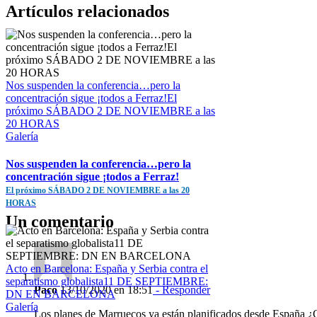
Artículos relacionados
Nos suspenden la conferencia…pero la
concentración sigue ¡todos a Ferraz!El
próximo SÁBADO 2 DE NOVIEMBRE a las
20 HORAS
Galería
Nos suspenden la conferencia…pero la
concentración sigue ¡todos a Ferraz!
El próximo SÁBADO 2 DE NOVIEMBRE a las 20
HORAS
Un comentario
Acto en Barcelona: España y Serbia contra el
separatismo globalista11 DE SEPTIEMBRE:
Paco
13/10/2020 en 18:51
- Responder
DN EN BARCELONA
Galería
Los planes de Marruecos ya están planificados desde España ¿Cu