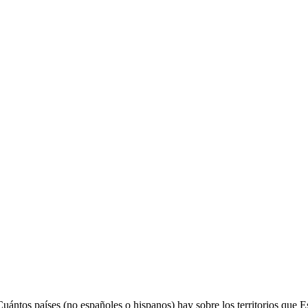
ántos países (no españoles o hispanos) hay sobre los territorios que Es