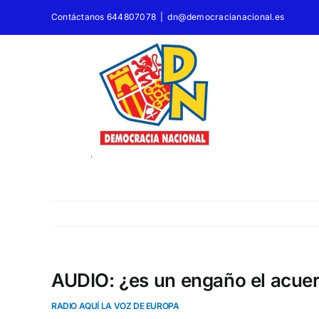
Saltar
Contáctanos 644807078
|
dn@democracianacional.es
al
contenido
AUDIO: ¿es un engaño el acuer
RADIO AQUÍ LA VOZ DE EUROPA