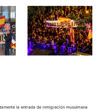
 las
ontra el
rno
MNISTÍA
rtamente la entrada de inmigración musulmana