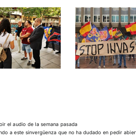
Crónica acto DN
DN ante
contra la invasión
protestas c
migratoria y el
Gobie
gran reemplazo
CONTRA LA A
MADRID 4 DE NOVIEMBRE
ir el audio de la semana pasada
ndo a este sinvergüenza que no ha dudado en pedir abie