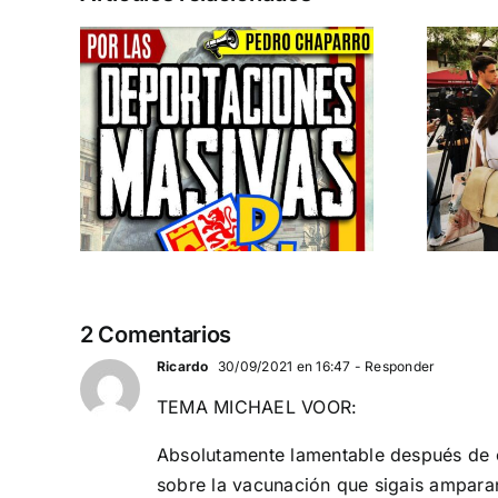
n la
Acto en Barcelona:
pero
España y Serbia
ión
contra el
 a
separatismo
globalista
IEMBRE a
11 DE SEPTIEMBRE: DN EN BARCELONA
2 Comentarios
Ricardo
30/09/2021 en 16:47
- Responder
TEMA MICHAEL VOOR:
Absolutamente lamentable después de o
sobre la vacunación que sigais ampara