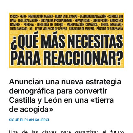
Ver
imagen
más
grande
Anuncian una nueva estrategia
demográfica para convertir
Castilla y León en una «tierra
de acogida»
SIGUE EL PLAN KALERGI
Una de las claves para garantizar el futuro