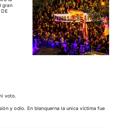
 las
ontra el
rno
MNISTÍA
i voto.
ión y odio. En blanquerna la unica víctima fue