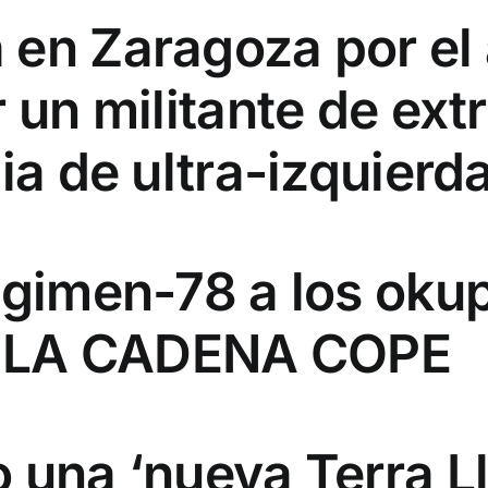
 en Zaragoza por el 
r un militante de ext
ia de ultra-izquierda
égimen-78 a los okup
 LA CADENA COPE
 una ‘nueva Terra Ll