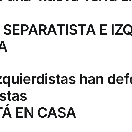
SEPARATISTA E IZ
A
quierdistas han def
stas
TÁ EN CASA