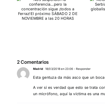
pero
España y Serbia
ión
contra el
 a
separatismo
globalista
IEMBRE a
11 DE SEPTIEMBRE: DN EN BARCELONA
2 Comentarios
Madrid
18/03/2018 en 23:06
- Responder
Esta gentuza da más asco que un bocad
A ver si es verdad que esto se trata co
un micrófono, aquí la víctima es una mu