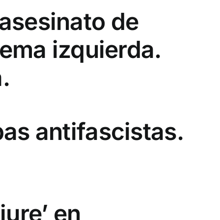
asesinato de
rema izquierda.
.
as antifascistas.
iure’ en