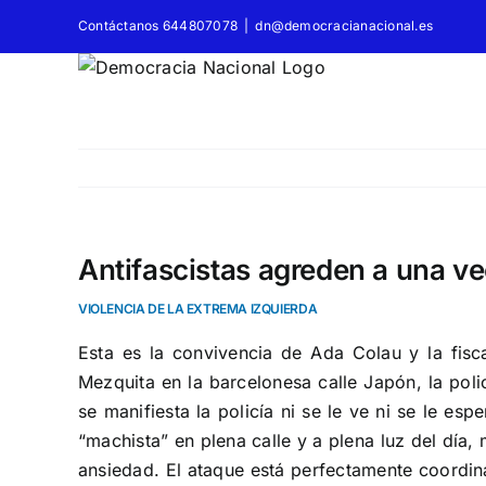
Saltar
Contáctanos 644807078
|
dn@democracianacional.es
al
contenido
Antifascistas agreden a una ve
VIOLENCIA DE LA EXTREMA IZQUIERDA
Esta es la convivencia de Ada Colau y la fisc
Mezquita en la barcelonesa calle Japón, la poli
se manifiesta la policía ni se le ve ni se le e
“machista” en plena calle y a plena luz del día
ansiedad. El ataque está perfectamente coordina