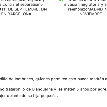
contra la invasión
migratoria y el
DN ante
gran reemplazo
protestas c
MADRID 4 DE NOVIEMBRE
Gobie
CONTRA LA A
illo de lombrices, quienes permiten esto nunca tendrán m
mo trataron lo de Blanquerna y les meten 5 años por agres
jer delante de su hija pequeña.