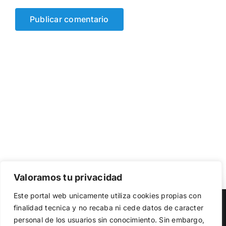
Valoramos tu privacidad
Utilizamos cookies propias y de terceros para garantizar
Este portal web unicamente utiliza cookies propias con
el funcionamiento de la web, medir su uso y mejorar
Copyright 2023 |
Democracia Nacional
| All Rights Reserved
finalidad tecnica y no recaba ni cede datos de caracter
nuestros servicios. Puede aceptar todas las cookies,
personal de los usuarios sin conocimiento. Sin embargo,
rechazar las no necesarias o configurar sus preferencias.
Facebook
Twitter
Instagram