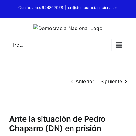
Saltar
Contáctanos 644807078
|
dn@democracianacional.es
al
contenido
Ir a...
Anterior
Siguiente
Ver
imagen
Ante la situación de Pedro
más
Chaparro (DN) en prisión
grande