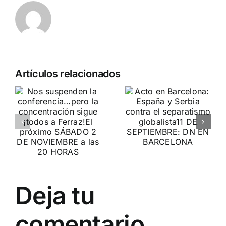
Crónica
n
Acto en
Artículos relacionados
acto DN
Barcelona:
contra la
ia…
España y
invasión
Serbia
migratoria
ción
contra el
y el gran
separatismo
reemplazo
globalista
MADRID 4 DE
11 DE SEPTIEMBRE: DN
NOVIEMBRE
2
Deja tu
EN BARCELONA
20
comentario