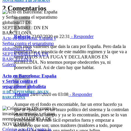
NOVIEMBRE a las 20 HORAS
2 Comentarios
Roberto
23/07/2020 en 22:31
- Responder
Acto en Barcelona: España y
Serbia contra el separatismo
Sois unos valientes que dais la cara por España. Pero dada la
globalista11 DE
putrefacción e injusticia de este maldito regimen y la que va a
SEPTIEMBRE: DN EN
venir DAOS A LA FUGA Y DECLARAROS EN
BARCELONA
REBELDÏA. No tenemos porque obedecerles ya, ni
Galería
ponerselo fácil. Asi de claro hay que hablar.
Acto en Barcelona: España
y Serbia contra el
separatismo globalista
11 DE SEPTIEMBRE: DN EN
Johann
24/07/2020 en 03:08
- Responder
BARCELONA
Aunque en el fondo es encomiable, fue un error hacerlo ya
que la «justicia» es un brazo político del sistema y la controlan
ellos. Tiempo al tiempo y ya se lo encontrarán, pues se lo van
a encontrar. Era más fácil esperarlos fuera y empezar a
decirles lo que son; unos traidores (traidores a todo, porque
Crónica acto DN contra la
Cataluña les importa una mierda) y unos hdlgp.