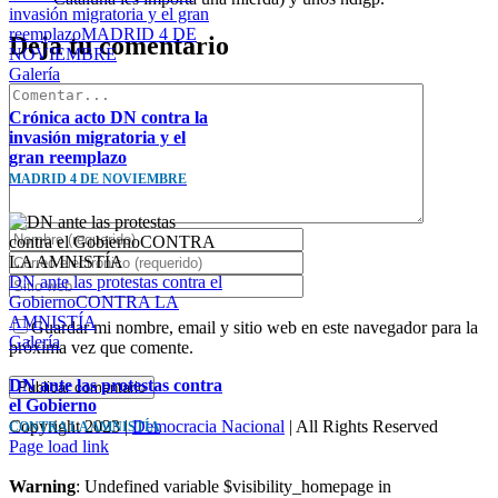
invasión migratoria y el gran
reemplazoMADRID 4 DE
Deja tu comentario
NOVIEMBRE
Galería
Comentar
Crónica acto DN contra la
invasión migratoria y el
gran reemplazo
MADRID 4 DE NOVIEMBRE
DN ante las protestas contra el
GobiernoCONTRA LA
AMNISTÍA
Guardar mi nombre, email y sitio web en este navegador para la
Galería
próxima vez que comente.
DN ante las protestas contra
el Gobierno
Copyright 2023 |
Democracia Nacional
| All Rights Reserved
CONTRA LA AMNISTÍA
Facebook
Twitter
Instagram
Page load link
Warning
: Undefined variable $visibility_homepage in