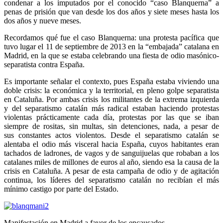
condenar a los imputados por el conocido “caso Blanquerna” a
penas de prisión que van desde los dos años y siete meses hasta los
dos años y nueve meses.
Recordamos qué fue el caso Blanquerna: una protesta pacífica que
tuvo lugar el 11 de septiembre de 2013 en la “embajada” catalana en
Madrid, en la que se estaba celebrando una fiesta de odio masónico-
separatista contra España.
Es importante señalar el contexto, pues España estaba viviendo una
doble crisis: la económica y la territorial, en pleno golpe separatista
en Cataluña. Por ambas crisis los militantes de la extrema izquierda
y del separatismo catalán más radical estaban haciendo protestas
violentas prácticamente cada día, protestas por las que se iban
siempre de rositas, sin multas, sin detenciones, nada, a pesar de
sus constantes actos violentos. Desde el separatismo catalán se
alentaba el odio más visceral hacia España, cuyos habitantes eran
tachados de ladrones, de vagos y de sanguijuelas que robaban a los
catalanes miles de millones de euros al año, siendo esa la causa de la
crisis en Cataluña. A pesar de esta campaña de odio y de agitación
continua, los líderes del separatismo catalán no recibían el más
mínimo castigo por parte del Estado.
Manifestación en Madrid a favor de los encausados