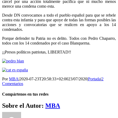
cárcel por una acción totalmente pacífica que ni mucho menos
merece una condena como esta.
Desde DN convocamos a todo el pueblo español para que se rebele
contra esta infamia y para que apoye de todas las formas posibles las
acciones y convocatorias que se realicen en apoyo a los 14
condenados.
Porque defender tu Patria no es delito. Todos con Pedro Chaparro,
todos con los 14 condenados por el caso Blanquerna.
¡¡Presos políticos patriotas, LIBERTAD!!
Por
MBA
|
2020-07-23T20:58:33+02:00
23/07/2020
|
Portada
|
2
Comentarios
Compártenos en tus redes
Facebook
Twitter
WhatsApp
Telegram
Correo
Sobre el Autor:
MBA
electrónico