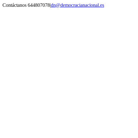
Saltar
Contáctanos 644807078
|
dn@democracianacional.es
al
contenido