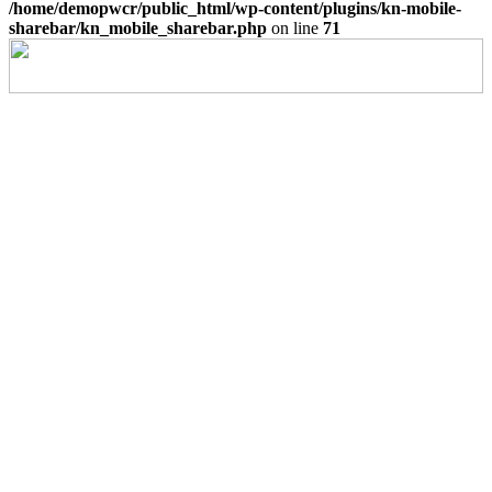
/home/demopwcr/public_html/wp-content/plugins/kn-mobile-
sharebar/kn_mobile_sharebar.php
on line
71
Ir
a
Arriba