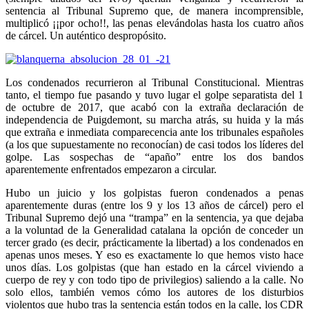
sentencia al Tribunal Supremo que, de manera incomprensible,
multiplicó ¡¡por ocho!!, las penas elevándolas hasta los cuatro años
de cárcel. Un auténtico despropósito.
Los condenados recurrieron al Tribunal Constitucional. Mientras
tanto, el tiempo fue pasando y tuvo lugar el golpe separatista del 1
de octubre de 2017, que acabó con la extraña declaración de
independencia de Puigdemont, su marcha atrás, su huida y la más
que extraña e inmediata comparecencia ante los tribunales españoles
(a los que supuestamente no reconocían) de casi todos los líderes del
golpe. Las sospechas de “apaño” entre los dos bandos
aparentemente enfrentados empezaron a circular.
Hubo un juicio y los golpistas fueron condenados a penas
aparentemente duras (entre los 9 y los 13 años de cárcel) pero el
Tribunal Supremo dejó una “trampa” en la sentencia, ya que dejaba
a la voluntad de la Generalidad catalana la opción de conceder un
tercer grado (es decir, prácticamente la libertad) a los condenados en
apenas unos meses. Y eso es exactamente lo que hemos visto hace
unos días. Los golpistas (que han estado en la cárcel viviendo a
cuerpo de rey y con todo tipo de privilegios) saliendo a la calle. No
solo ellos, también vemos cómo los autores de los disturbios
violentos que hubo tras la sentencia están todos en la calle, los CDR