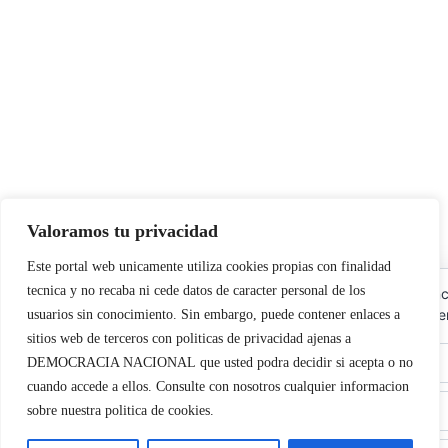
Valoramos tu privacidad
Este portal web unicamente utiliza cookies propias con finalidad
tecnica y no recaba ni cede datos de caracter personal de los
Utilizamos cookies propias y de terceros para garantizar el fu
las cookies, rechazar las no necesarias o configurar sus prefer
usuarios sin conocimiento. Sin embargo, puede contener enlaces a
sitios web de terceros con politicas de privacidad ajenas a
DEMOCRACIA NACIONAL
que usted podra decidir si acepta o no
cuando accede a ellos. Consulte con nosotros cualquier informacion
sobre nuestra politica de cookies.