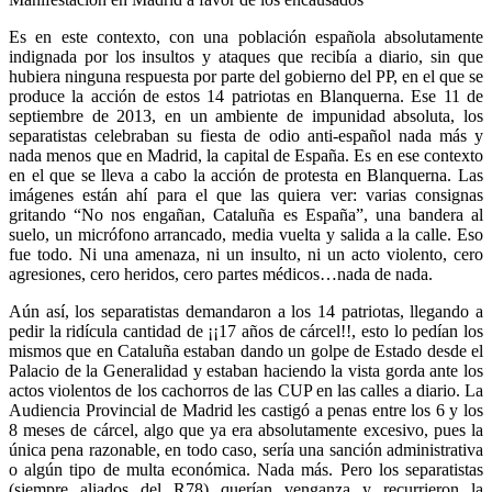
Es en este contexto, con una población española absolutamente
indignada por los insultos y ataques que recibía a diario, sin que
hubiera ninguna respuesta por parte del gobierno del PP, en el que se
produce la acción de estos 14 patriotas en Blanquerna. Ese 11 de
septiembre de 2013, en un ambiente de impunidad absoluta, los
separatistas celebraban su fiesta de odio anti-español nada más y
nada menos que en Madrid, la capital de España. Es en ese contexto
en el que se lleva a cabo la acción de protesta en Blanquerna. Las
imágenes están ahí para el que las quiera ver: varias consignas
gritando “No nos engañan, Cataluña es España”, una bandera al
suelo, un micrófono arrancado, media vuelta y salida a la calle. Eso
fue todo. Ni una amenaza, ni un insulto, ni un acto violento, cero
agresiones, cero heridos, cero partes médicos…nada de nada.
Aún así, los separatistas demandaron a los 14 patriotas, llegando a
pedir la ridícula cantidad de ¡¡17 años de cárcel!!, esto lo pedían los
mismos que en Cataluña estaban dando un golpe de Estado desde el
Palacio de la Generalidad y estaban haciendo la vista gorda ante los
actos violentos de los cachorros de las CUP en las calles a diario. La
Audiencia Provincial de Madrid les castigó a penas entre los 6 y los
8 meses de cárcel, algo que ya era absolutamente excesivo, pues la
única pena razonable, en todo caso, sería una sanción administrativa
o algún tipo de multa económica. Nada más. Pero los separatistas
(siempre aliados del R78) querían venganza y recurrieron la