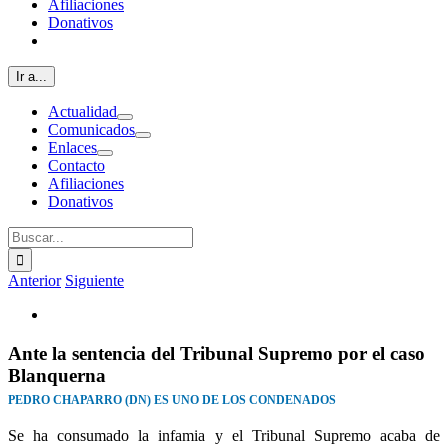
Afiliaciones
Donativos
Ir a...
Actualidad
Comunicados
Enlaces
Contacto
Afiliaciones
Donativos
Buscar:
Anterior
Siguiente
Ver
imagen
más
Ante la sentencia del Tribunal Supremo por el caso
grande
Blanquerna
PEDRO CHAPARRO (DN) ES UNO DE LOS CONDENADOS
Se ha consumado la infamia y el Tribunal Supremo acaba de