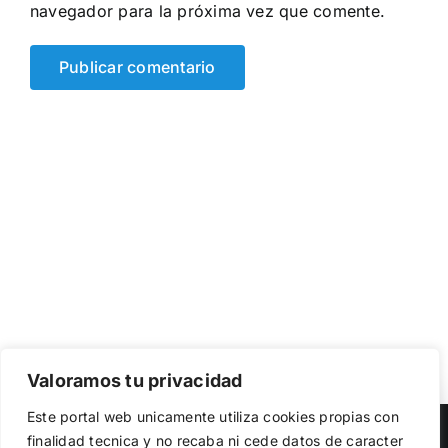
navegador para la próxima vez que comente.
Valoramos tu privacidad
Utilizamos cookies propias y de terceros para garantizar
Este portal web unicamente utiliza cookies propias con
el funcionamiento de la web, medir su uso y mejorar
Copyright 2023 |
Democracia Nacional
| All Rights Reserved
finalidad tecnica y no recaba ni cede datos de caracter
nuestros servicios. Puede aceptar todas las cookies,