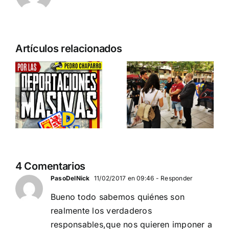
n
Acto en
Crónica
Artículos relacionados
Barcelona:
acto DN
ia…
España y
contra la
Serbia
invasión
ción
contra el
migratoria
separatismo
y el gran
globalista
reemplazo
11 DE SEPTIEMBRE: DN
MADRID 4 DE
2
4 Comentarios
EN BARCELONA
NOVIEMBRE
20
PasoDelNick
11/02/2017 en 09:46
- Responder
Bueno todo sabemos quiénes son
realmente los verdaderos
responsables,que nos quieren imponer a