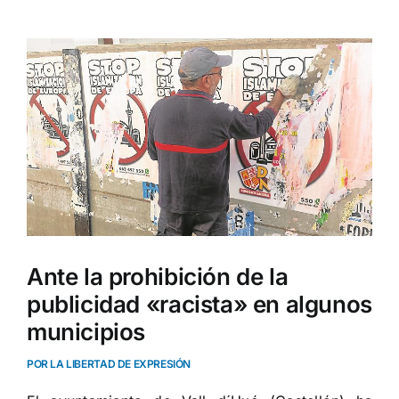
Ver
imagen
más
grande
Ante la prohibición de la
publicidad «racista» en algunos
municipios
POR LA LIBERTAD DE EXPRESIÓN