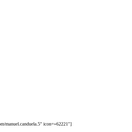
om/manuel.canduela.5″ icon=»62221″]