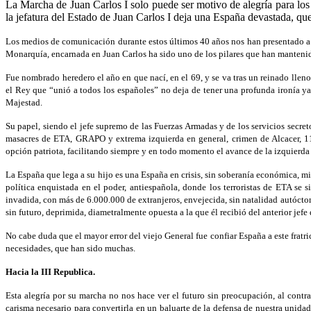
La Marcha de Juan Carlos I solo puede ser motivo de alegría para los v
la jefatura del Estado de Juan Carlos I deja una España devastada, qu
Los medios de comunicación durante estos últimos 40 años nos han presentado a 
Monarquía, encarnada en Juan Carlos ha sido uno de los pilares que han mantenid
Fue nombrado heredero el año en que nací, en el 69, y se va tras un reinado lle
el Rey que “unió a todos los españoles” no deja de tener una profunda ironía y
Majestad.
Su papel, siendo el jefe supremo de las Fuerzas Armadas y de los servicios secre
masacres de ETA, GRAPO y extrema izquierda en general, crimen de Alcacer, 11M
opción patriota, facilitando siempre y en todo momento el avance de la izquierd
La España que lega a su hijo es una España en crisis, sin soberanía económica, mil
política enquistada en el poder, antiespañola, donde los terroristas de ETA se
invadida, con más de 6.000.000 de extranjeros, envejecida, sin natalidad autócto
sin futuro, deprimida, diametralmente opuesta a la que él recibió del anterior jefe
No cabe duda que el mayor error del viejo General fue confiar España a este fratric
necesidades, que han sido muchas.
Hacia la III Republica.
Esta alegría por su marcha no nos hace ver el futuro sin preocupación, al contra
carisma necesario para convertirla en un baluarte de la defensa de nuestra unida