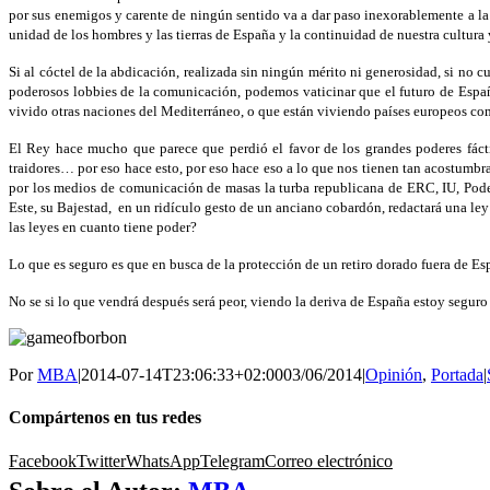
por sus enemigos y carente de ningún sentido va a dar paso inexorablemente a l
unidad de los hombres y las tierras de España y la continuidad de nuestra cultura
Si al cóctel de la abdicación, realizada sin ningún mérito ni generosidad, si no
poderosos lobbies de la comunicación, podemos vaticinar que el futuro de Espa
vivido otras naciones del Mediterráneo, o que están viviendo países europeos co
El Rey hace mucho que parece que perdió el favor de los grandes poderes fácti
traidores… por eso hace esto, por eso hace eso a lo que nos tienen tan acostumbra
por los medios de comunicación de masas la turba republicana de ERC, IU, Pode
Este, su Bajestad, en un ridículo gesto de un anciano cobardón, redactará una ley
las leyes en cuanto tiene poder?
Lo que es seguro es que en busca de la protección de un retiro dorado fuera de Es
No se si lo que vendrá después será peor, viendo la deriva de España estoy seguro
Por
MBA
|
2014-07-14T23:06:33+02:00
03/06/2014
|
Opinión
,
Portada
|
Compártenos en tus redes
Facebook
Twitter
WhatsApp
Telegram
Correo electrónico