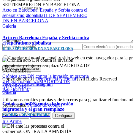
Acto en Barcelona: España y Serbia contra el
separatismo globalista11 DE SEPTIEMBRE:
DN EN BARCELONA
Galería
Acto en Barcelona: España y Serbia contra
Comentar
el separatismo globalista
11 DE SEPTIEMBRE: DN EN BARCELONA
Guardar mi nombre, email y sitio web en este navegador para la 
Crónica acto DN contra la invasión migratoria
Copyright 2023 |
Democracia Nacional
| All Rights Reserved
y el gran reemplazoMADRID 4 DE
Facebook
Twitter
Instagram
NOVIEMBRE
Page load link
Galería
Utilizamos cookies propias y de terceros para garantizar el funcionami
Crónica acto DN contra la invasión
preferencias.
Política de cookies
migratoria y el gran reemplazo
MADRID 4 DE NOVIEMBRE
Aceptar todo
Rechazar
Configurar
Ir a Arriba