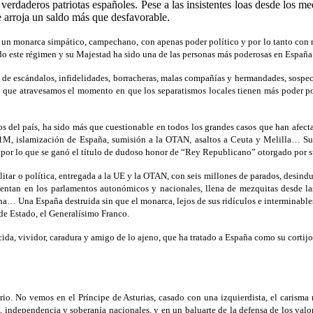
erdaderos patriotas españoles. Pese a las insistentes loas desde los med
e arroja un saldo más que desfavorable.
un monarca simpático, campechano, con apenas poder político y por lo tanto con ni
o este régimen y su Majestad ha sido una de las personas más poderosas en España
no de escándalos, infidelidades, borracheras, malas compañías y hermandades, sosp
a que atravesamos el momento en que los separatismos locales tienen más poder po
tos del país, ha sido más que cuestionable en todos los grandes casos que han afec
, islamización de España, sumisión a la OTAN, asaltos a Ceuta y Melilla… Sus s
a por lo que se ganó el título de dudoso honor de “Rey Republicano” otorgado por 
itar o política, entregada a la UE y la OTAN, con seis millones de parados, desindu
 sientan en los parlamentos autonómicos y nacionales, llena de mezquitas desde l
na… Una España destruida sin que el monarca, lejos de sus ridículos e interminable
 de Estado, el Generalísimo Franco.
ida, vividor, caradura y amigo de lo ajeno, que ha tratado a España como su cortijo 
rio. No vemos en el Príncipe de Asturias, casado con una izquierdista, el carisma
d, independencia y soberanía nacionales, y en un baluarte de la defensa de los valo