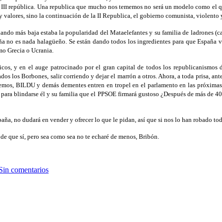
a III república. Una republica que mucho nos tememos no será un modelo como el q
 y valores, sino la continuación de la II Republica, el gobierno comunista, violent
 cuando más baja estaba la popularidad del Mataelefantes y su familia de ladrones (
ña no es nada halagüeño. Se están dando todos los ingredientes para que España v
mo Grecia o Ucrania.
cos, y en el auge patrocinado por el gran capital de todos los republicanismos d
dos los Borbones, salir corriendo y dejar el marrón a otros. Ahora, a toda prisa, 
mos, BILDU y demás dementes entren en tropel en el parlamento en las próximas e
 para blindarse él y su familia que el PPSOE firmará gustoso ¿Después de más de 40
paña, no dudará en vender y ofrecer lo que le pidan, así que si nos lo han robado t
 de que sí, pero sea como sea no te echaré de menos, Bribón.
Sin comentarios