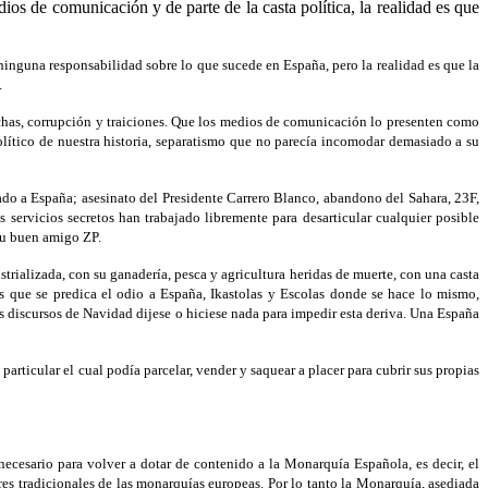
ios de comunicación y de parte de la casta política, la realidad es que
nguna responsabilidad sobre lo que sucede en España, pero la realidad es que la
.
echas, corrupción y traiciones. Que los medios de comunicación lo presenten como
lítico de nuestra historia, separatismo que no parecía incomodar demasiado a su
tado a España; asesinato del Presidente Carrero Blanco, abandono del Sahara, 23F,
ervicios secretos han trabajado libremente para desarticular cualquier posible
su buen amigo ZP.
strializada, con su ganadería, pesca y agricultura heridas de muerte, con una casta
as que se predica el odio a España, Ikastolas y Escolas donde se hace lo mismo,
s discursos de Navidad dijese o hiciese nada para impedir esta deriva. Una España
particular el cual podía parcelar, vender y saquear a placer para cubrir sus propias
 necesario para volver a dotar de contenido a la Monarquía Española, es decir, el
res tradicionales de las monarquías europeas. Por lo tanto la Monarquía, asediada