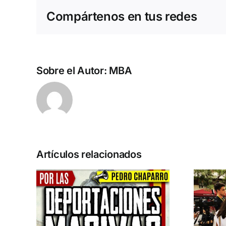
Compártenos en tus redes
Sobre el Autor:
MBA
Artículos relacionados
n la
Acto en Barcelona:
pero
España y Serbia
ión
contra el