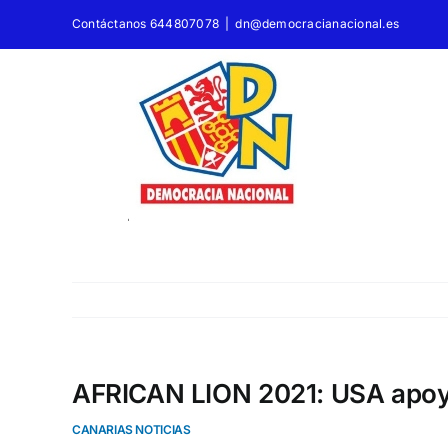
Saltar
Contáctanos 644807078
|
dn@democracianacional.es
al
contenido
AFRICAN LION 2021: USA apoy
CANARIAS NOTICIAS