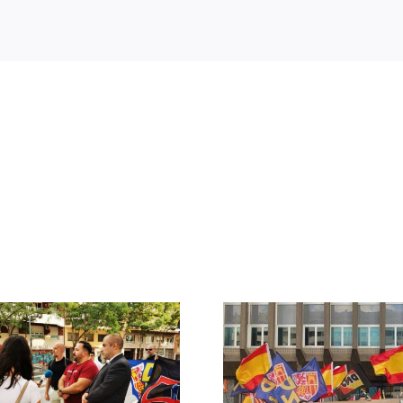
Crónica acto DN
DN ante
contra la invasión
protestas c