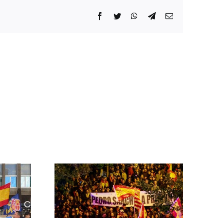
Facebook
Twitter
WhatsApp
Telegram
Correo
electrónico
 las
ontra el