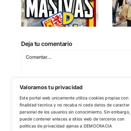
 a
separatismo
globalista
IEMBRE a
11 DE SEPTIEMBRE: DN EN BARCELONA
Deja tu comentario
Comentar
Valoramos tu privacidad
Este portal web unicamente utiliza cookies propias con
finalidad tecnica y no recaba ni cede datos de caracter
personal de los usuarios sin conocimiento. Sin embargo,
puede contener enlaces a sitios web de terceros con
Guardar mi nombre, email y sitio web en est
politicas de privacidad ajenas a DEMOCRACIA