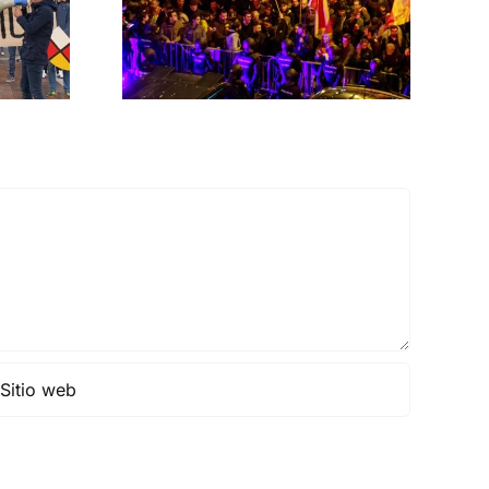
rno
MNISTÍA