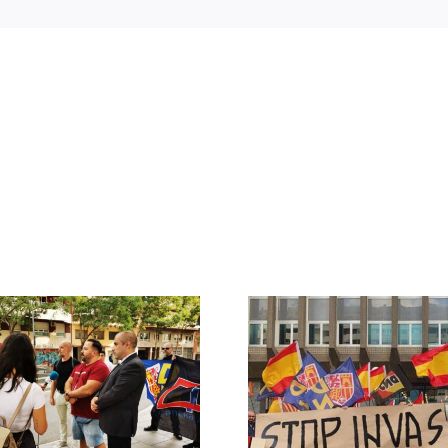
Crónica acto DN
DN ante
contra la invasión
protestas c
migratoria y el
Gobie
gran reemplazo