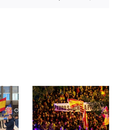
electrónico
 las
ontra el
rno