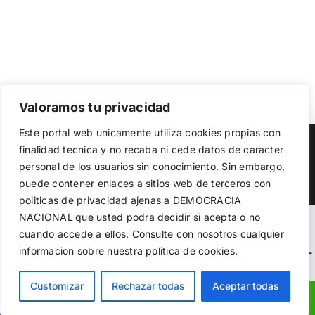
Valoramos tu privacidad
Utilizamos cookies propias y de terceros para garantizar
Este portal web unicamente utiliza cookies propias con
el funcionamiento de la web, medir su uso y mejorar
Copyright 2023 |
Democracia Nacional
| All Rights Reserved
finalidad tecnica y no recaba ni cede datos de caracter
nuestros servicios. Puede aceptar todas las cookies,
personal de los usuarios sin conocimiento. Sin embargo,
rechazar las no necesarias o configurar sus preferencias.
Facebook
Twitter
Instagram
Política de cookies
puede contener enlaces a sitios web de terceros con
politicas de privacidad ajenas a DEMOCRACIA
NACIONAL
que usted podra decidir si acepta o no
Aceptar todo
Warning
: Undefined variable $visibility_homepage in
cuando accede a ellos. Consulte con nosotros cualquier
informacion sobre nuestra politica de cookies.
Rechazar
/home/demopwcr/public_html/wp-content/plugins/kn-
mobile-sharebar/kn_mobile_sharebar.php
on line
71
Configurar
Customizar
Rechazar todas
Aceptar todas