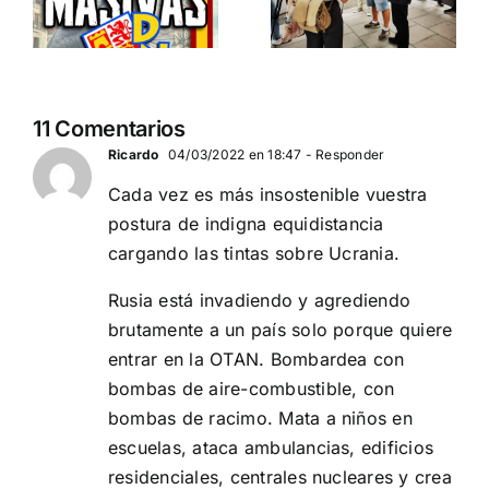
separatismo
y el gran
globalista
reemplazo
11 DE SEPTIEMBRE: DN
MADRID 4 DE
2
11 Comentarios
EN BARCELONA
NOVIEMBRE
20
Ricardo
04/03/2022 en 18:47
- Responder
Cada vez es más insostenible vuestra
postura de indigna equidistancia
cargando las tintas sobre Ucrania.
Rusia está invadiendo y agrediendo
brutamente a un país solo porque quiere
entrar en la OTAN. Bombardea con
bombas de aire-combustible, con
bombas de racimo. Mata a niños en
escuelas, ataca ambulancias, edificios
residenciales, centrales nucleares y crea