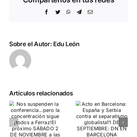
Facebook
Twitter
WhatsApp
Telegram
Correo
electrónico
Sobre el Autor:
Edu León
Crónica
n
Acto en
Artículos relacionados
acto DN
Barcelona:
contra la
ia…
España y
invasión
Serbia
migratoria
ción
contra el
y el gran
separatismo