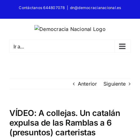
Saltar
Contáctanos 644807078
|
dn@democracianacional.es
al
contenido
Ir a...
Anterior
Siguiente
VÍDEO: A collejas. Un catalán
expulsa de las Ramblas a 6
(presuntos) carteristas