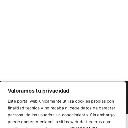
Copyright 2023 |
Democracia Nacional
| All Rights Reserved
Valoramos tu privacidad
Utilizamos cookies propias y de terceros para garantizar
Facebook
Twitter
Instagram
Este portal web unicamente utiliza cookies propias con
el funcionamiento de la web, medir su uso y mejorar
finalidad tecnica y no recaba ni cede datos de caracter
nuestros servicios. Puede aceptar todas las cookies,
personal de los usuarios sin conocimiento. Sin embargo,
rechazar las no necesarias o configurar sus preferencias.
Política de cookies
puede contener enlaces a sitios web de terceros con
Warning
: Undefined variable $visibility_homepage in