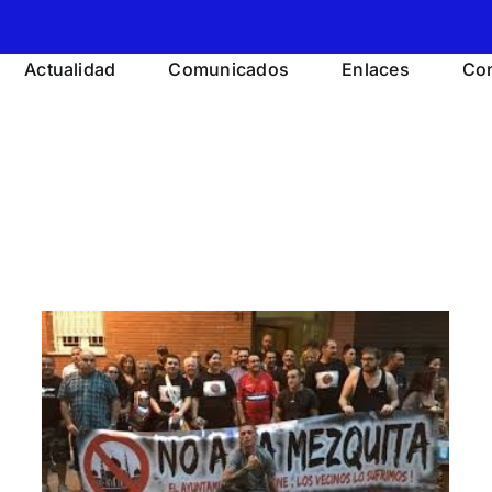
Actualidad
Comunicados
Enlaces
Con
Mujer huye de una Suecia
o
peligrosa por la inmigración
LA CORRECCIÓN POLÍTICA Y LA INMIGRACIÓN