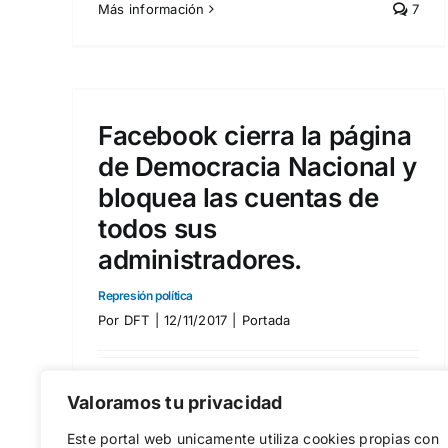
Más información
7
ina
l y
de
res.
Facebook cierra la página
de Democracia Nacional y
bloquea las cuentas de
todos sus
administradores.
Represión política
Por
DFT
|
12/11/2017
|
Portada
Como ya viene siendo costumbre en
Valoramos tu privacidad
vísperas de unas elecciones, [...]
Este portal web unicamente utiliza cookies propias con