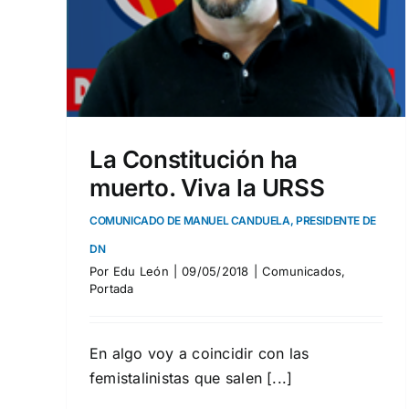
DENTE
LA DICTADURA IDEOLÓGICA SE RECRUDECE CONTR
DN
Actualidad
Nacional
Portada
La Constitución ha
muerto. Viva la URSS
COMUNICADO DE MANUEL CANDUELA, PRESIDENTE DE
DN
Por
Edu León
|
09/05/2018
|
Comunicados
,
Portada
En algo voy a coincidir con las
femistalinistas que salen [...]