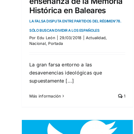
enseñanza de la Memoria
Histórica en Baleares
LA FALSA DISPUTA ENTRE PARTIDOS DEL RÉGIMEN'78.
SÓLO BUSCAN DIVIDIR A LOS ESPAÑOLES
Por
Edu León
|
29/03/2018
|
Actualidad
,
Nacional
,
Portada
La gran farsa entorno a las
desavenencias ideológicas que
supuestamente [...]
Más información
1
El fiscal del odio pide 21
años por el ‘Proyecto pilla
pilla’ que denuncia la
pedofilia