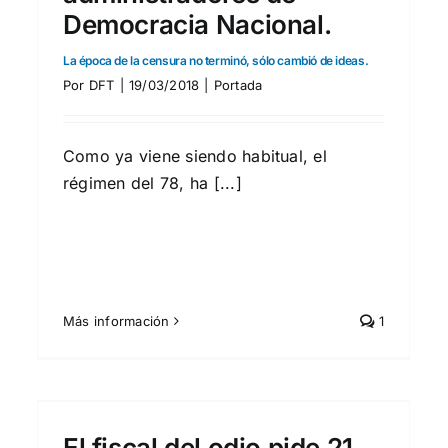
Democracia Nacional.
La época de la censura no terminó, sólo cambió de ideas.
Por
DFT
|
19/03/2018
|
Portada
Como ya viene siendo habitual, el
régimen del 78, ha [...]
Más información
1
Democracia Nacional
-
reclama ante la OCU los
mismos derechos a usar las
redes sociales que el resto
El fiscal del odio pide 21