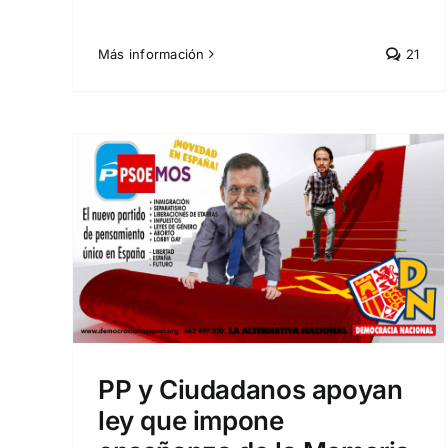
Más información
21
yan
Facebook vuelve a cerrar
anza
las cuentas de los
a en
administradores de
Democracia Nacional.
MEN'78.
La época de la censura no terminó, sólo cambió de idea
S
Portada
PP y Ciudadanos apoyan
ley que impone