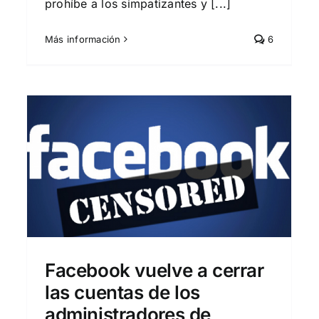
prohíbe a los simpatizantes y [...]
Más información
6
El Gobierno vinculará tu
Facebook, Twitter y otras
redes al DNI
DEFENDAMOS LA LIBERTAD DE EXPRESIÓN
s.
Actualidad
Nacional
Facebook vuelve a cerrar
las cuentas de los
administradores de