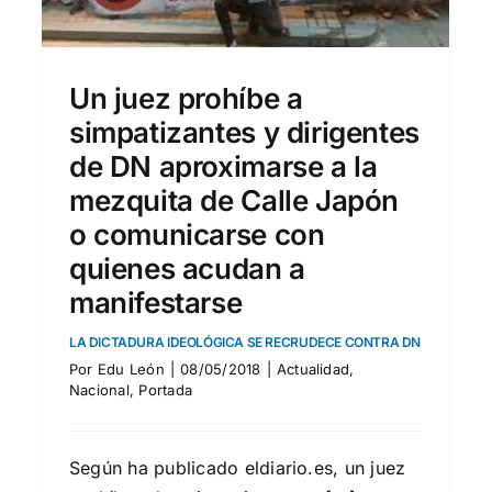
DESTRUYEN SUECIA
A
Actualidad
Internacional
Un juez prohíbe a
simpatizantes y dirigentes
de DN aproximarse a la
mezquita de Calle Japón
o comunicarse con
quienes acudan a
manifestarse
LA DICTADURA IDEOLÓGICA SE RECRUDECE CONTRA DN
Por
Edu León
|
08/05/2018
|
Actualidad
,
Nacional
,
Portada
Según ha publicado eldiario.es, un juez