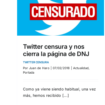
MÁXIMA REPRESIÓN CONTRA QUIENES INVESTIGAN
s
CASOS DE PEDOFILIA
NJ
Actualidad
Nacional
Portada
Twitter censura y nos
cierra la página de DNJ
TWITTER CENSURA
Por
Juan de Haro
|
07/02/2018
|
Actualidad
,
Portada
Como ya viene siendo habitual, una vez
más, hemos recibido [...]