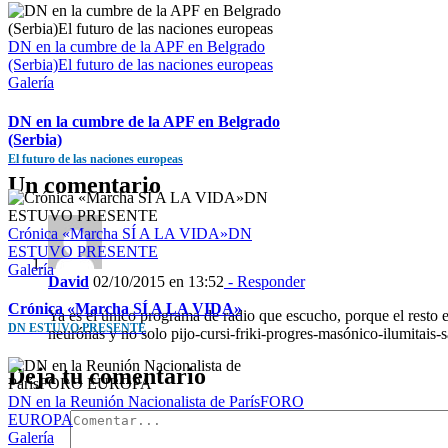
DN en la cumbre de la APF en Belgrado
(Serbia)El futuro de las naciones europeas
Galería
DN en la cumbre de la APF en Belgrado
(Serbia)
El futuro de las naciones europeas
Un comentario
Crónica «Marcha SÍ A LA VIDA»DN
ESTUVO PRESENTE
Galería
David
02/10/2015 en 13:52
- Responder
Crónica «Marcha SÍ A LA VIDA»
Ya es el único programa de radio que escucho, porque el resto 
DN ESTUVO PRESENTE
neurónas y no solo pijo-cursi-friki-progres-masónico-ilumitais-
Deja tu comentario
DN en la Reunión Nacionalista de ParísFORO
EUROPA
Galería