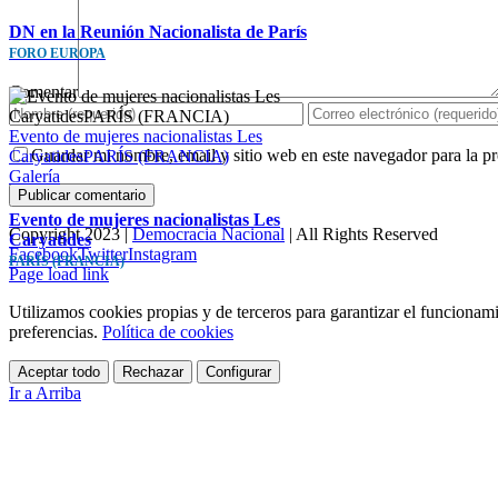
DN en la Reunión Nacionalista de París
FORO EUROPA
Comentar
Evento de mujeres nacionalistas Les
Guardar mi nombre, email y sitio web en este navegador para la 
CaryatidesPARÍS (FRANCIA)
Galería
Evento de mujeres nacionalistas Les
Copyright 2023 |
Democracia Nacional
| All Rights Reserved
Caryatides
Facebook
Twitter
Instagram
PARÍS (FRANCIA)
Page load link
Utilizamos cookies propias y de terceros para garantizar el funcionami
preferencias.
Política de cookies
Aceptar todo
Rechazar
Configurar
Ir a Arriba