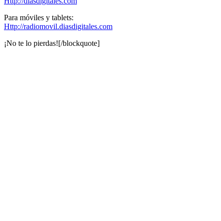
Http://diasdigitales.com
Para móviles y tablets:
Http://radiomovil.diasdigitales.com
¡No te lo pierdas![/blockquote]