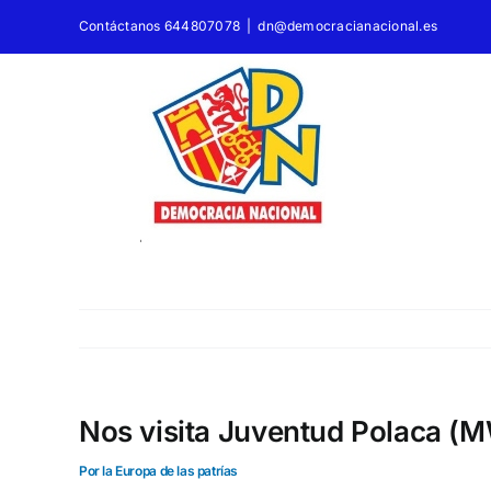
Saltar
Contáctanos 644807078
|
dn@democracianacional.es
al
contenido
Nos visita Juventud Polaca (M
Por la Europa de las patrías