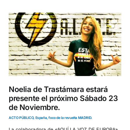
Ver
imagen
más
grande
Noelia de Trastámara estará
presente el próximo Sábado 23
de Noviembre.
ACTO PÚBLICO, España, foco de la revuelta MADRID.
La colaboradora de «AQUÍ LA VOZ DE EUROPA»