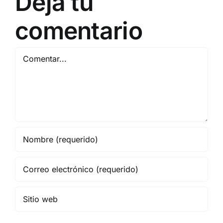
Deja tu
20
comentario
Comentar