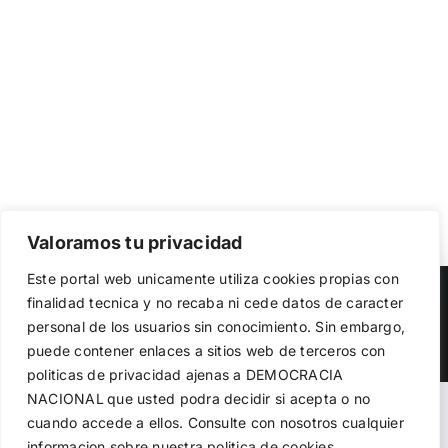
Valoramos tu privacidad
Utilizamos cookies propias y de terceros para garantizar
Este portal web unicamente utiliza cookies propias con
el funcionamiento de la web, medir su uso y mejorar
Copyright 2023 |
Democracia Nacional
| All Rights Reserved
finalidad tecnica y no recaba ni cede datos de caracter
nuestros servicios. Puede aceptar todas las cookies,
personal de los usuarios sin conocimiento. Sin embargo,
rechazar las no necesarias o configurar sus preferencias.
Facebook
Twitter
Instagram
Política de cookies
puede contener enlaces a sitios web de terceros con
politicas de privacidad ajenas a DEMOCRACIA
NACIONAL
que usted podra decidir si acepta o no
Aceptar todo
Warning
: Undefined variable $visibility_homepage in
cuando accede a ellos. Consulte con nosotros cualquier
informacion sobre nuestra politica de cookies.
Rechazar