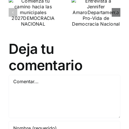
o
Entrevista a
participa en
Jennifer
«La
es
Amaro
Burbuja»
de
Departamento Pro-Vida
Periodista
de Democracia Nacional
Digital
Deja tu
DEBATE DE
comentario
ACTUALIDAD
Comentar