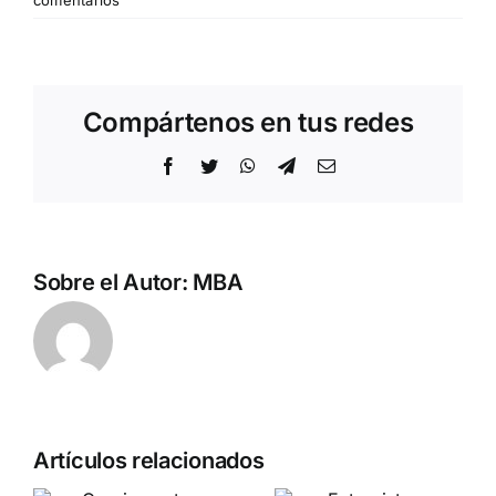
comentarios
Compártenos en tus redes
Facebook
Twitter
WhatsApp
Telegram
Correo
electrónico
Sobre el Autor:
MBA
Pedro
Artículos relacionados
a
Chaparro