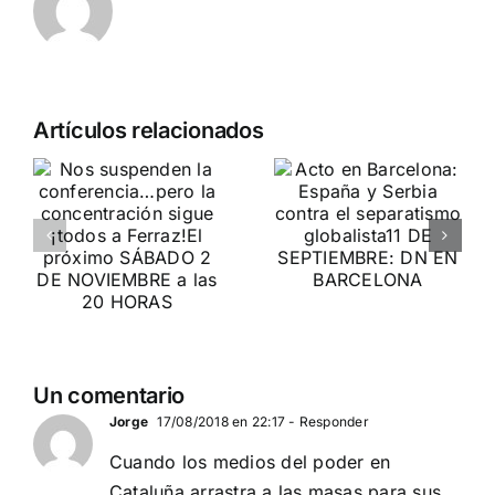
Crónica
n
Acto en
Artículos relacionados
acto DN
Barcelona:
contra la
ia…
España y
invasión
Serbia
migratoria
ción
contra el
y el gran
separatismo
reemplazo
globalista
MADRID 4 DE
11 DE SEPTIEMBRE: DN
NOVIEMBRE
2
EN BARCELONA
Un comentario
20
Jorge
17/08/2018 en 22:17
- Responder
Cuando los medios del poder en
Cataluña arrastra a las masas para sus