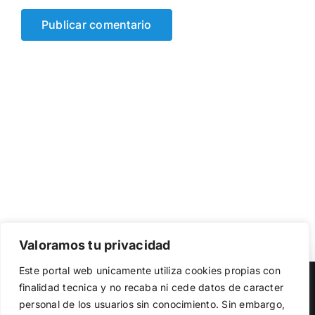
Valoramos tu privacidad
Utilizamos cookies propias y de terceros para garantizar
Este portal web unicamente utiliza cookies propias con
el funcionamiento de la web, medir su uso y mejorar
Copyright 2023 |
Democracia Nacional
| All Rights Reserved
finalidad tecnica y no recaba ni cede datos de caracter
nuestros servicios. Puede aceptar todas las cookies,
personal de los usuarios sin conocimiento. Sin embargo,
rechazar las no necesarias o configurar sus preferencias.
Facebook
Twitter
Instagram