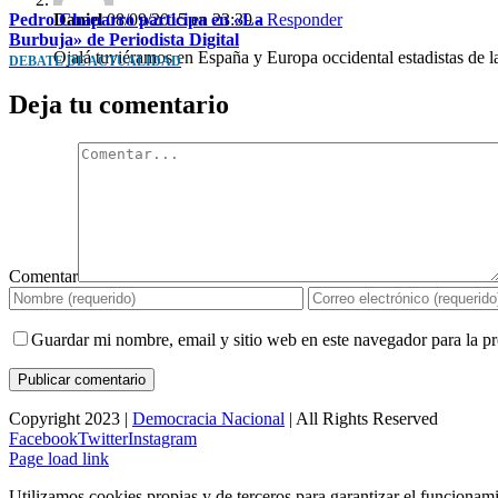
Pedro Chaparro participa en «La
Daniel
08/09/2015 en 23:39
- Responder
Burbuja» de Periodista Digital
Ojalá tuviéramos en España y Europa occidental estadistas de la
DEBATE DE ACTUALIDAD
Deja tu comentario
Comentar
Guardar mi nombre, email y sitio web en este navegador para la 
Copyright 2023 |
Democracia Nacional
| All Rights Reserved
Facebook
Twitter
Instagram
Page load link
Utilizamos cookies propias y de terceros para garantizar el funcionami