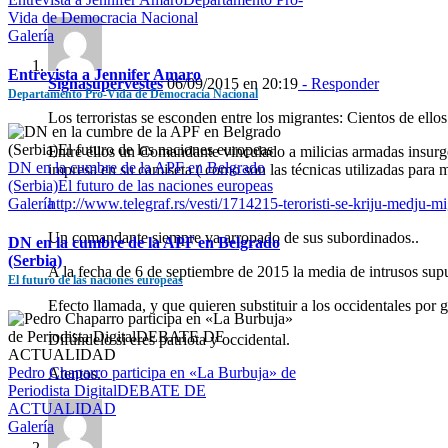
Vida de Democracia Nacional
Galería
Entrevista a Jennifer Amaro
Signasupervestes
06/09/2015 en 20:19
- Responder
Departamento Pro-Vida de Democracia Nacional
Los terroristas se esconden entre los migrantes: Cientos de ello
Entre ellos un Comandante vinculado a milicias armadas insurgent
DN en la cumbre de la APF en Belgrado
impresa en su camiseta ( como son las técnicas utilizadas para me
(Serbia)El futuro de las naciones europeas
http://www.telegraf.rs/vesti/1714215-teroristi-se-kriju-medju-m
Galería
Un comandante siempre va arropado de sus subordinados..
DN en la cumbre de la APF en Belgrado
(Serbia)
A la fecha de 6 de septiembre de 2015 la media de intrusos supu
El futuro de las naciones europeas
Efecto llamada, y que quieren substituir a los occidentales por g
Difúndelo si eres patriota y occidental.
Pedro Chaparro participa en «La Burbuja» de
Atentos.
Periodista DigitalDEBATE DE
ACTUALIDAD
Galería