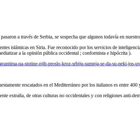
s pasaron a través de Serbia, se sospecha que algunos todavía en nuestro
es islámicas en Siria. Fue reconocido por los servicios de inteligencia 
diatizar a la opinión pública occidental ; conformista e hipócrita ).
igrantima-na-stotine-njih-proslo-kroz-srbiju-sumnja-se-da-su-neki-jos-u
estamente rescatados en el Mediterráneo por los italianos es entre 400 y
ente extraña, de otras culturas no occidentales y con religiones anti-demo