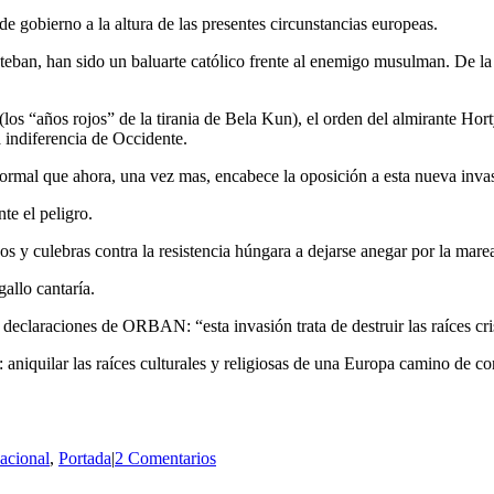
e gobierno a la altura de las presentes circunstancias europeas.
teban, han sido un baluarte católico frente al enemigo musulman. De l
 “años rojos” de la tirania de Bela Kun), el orden del almirante Horty 
a indiferencia de Occidente.
 normal que ahora, una vez mas, encabece la oposición a esta nueva inva
te el peligro.
os y culebras contra la resistencia húngara a dejarse anegar por la marea
gallo cantaría.
 declaraciones de ORBAN: “esta invasión trata de destruir las raíces cr
aniquilar las raíces culturales y religiosas de una Europa camino de co
nacional
,
Portada
|
2 Comentarios