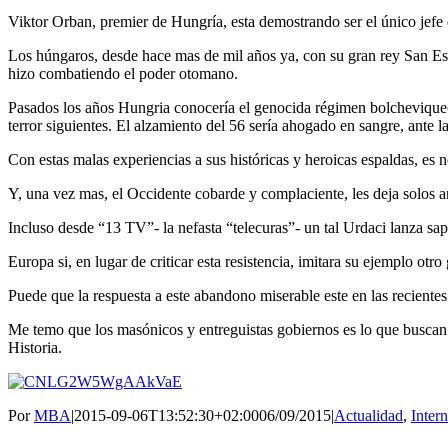
Viktor Orban, premier de Hungría, esta demostrando ser el único jefe d
Los húngaros, desde hace mas de mil años ya, con su gran rey San Es
hizo combatiendo el poder otomano.
Pasados los años Hungria conocería el genocida régimen bolchevique(los
terror siguientes. El alzamiento del 56 sería ahogado en sangre, ante l
Con estas malas experiencias a sus históricas y heroicas espaldas, es
Y, una vez mas, el Occidente cobarde y complaciente, les deja solos an
Incluso desde “13 TV”- la nefasta “telecuras”- un tal Urdaci lanza sap
Europa si, en lugar de criticar esta resistencia, imitara su ejemplo otro 
Puede que la respuesta a este abandono miserable este en las recientes
Me temo que los masónicos y entreguistas gobiernos es lo que buscan: 
Historia.
Por
MBA
|
2015-09-06T13:52:30+02:00
06/09/2015
|
Actualidad
,
Inter