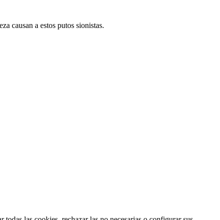
za causan a estos putos sionistas.
 todas las cookies, rechazar las no necesarias o configurar sus