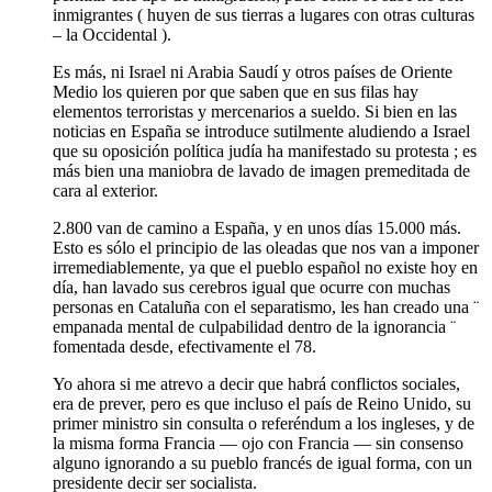
inmigrantes ( huyen de sus tierras a lugares con otras culturas
– la Occidental ).
Es más, ni Israel ni Arabia Saudí y otros países de Oriente
Medio los quieren por que saben que en sus filas hay
elementos terroristas y mercenarios a sueldo. Si bien en las
noticias en España se introduce sutilmente aludiendo a Israel
que su oposición política judía ha manifestado su protesta ; es
más bien una maniobra de lavado de imagen premeditada de
cara al exterior.
2.800 van de camino a España, y en unos días 15.000 más.
Esto es sólo el principio de las oleadas que nos van a imponer
irremediablemente, ya que el pueblo español no existe hoy en
día, han lavado sus cerebros igual que ocurre con muchas
personas en Cataluña con el separatismo, les han creado una ¨
empanada mental de culpabilidad dentro de la ignorancia ¨
fomentada desde, efectivamente el 78.
Yo ahora si me atrevo a decir que habrá conflictos sociales,
era de prever, pero es que incluso el país de Reino Unido, su
primer ministro sin consulta o referéndum a los ingleses, y de
la misma forma Francia — ojo con Francia — sin consenso
alguno ignorando a su pueblo francés de igual forma, con un
presidente decir ser socialista.