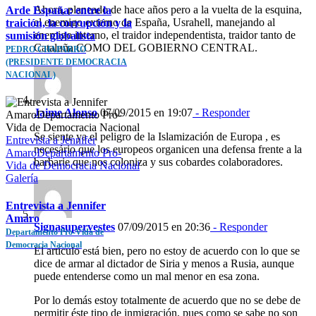
Ahora, planeado de hace años pero a la vuelta de la esquina,
Arde España: entre la
el enemigo externo de España, Usrahell, manejando al
traición, la corrupción y la
enemigo interno, el traidor independentista, traidor tanto de
sumisión globalista
Cataluña COMO DEL GOBIERNO CENTRAL.
PEDRO CHAPARRO
(PRESIDENTE DEMOCRACIA
NACIONAL)
Jaime Alonso
07/09/2015 en 19:07
- Responder
Se siente ya el peligro de la Islamización de Europa , es
Entrevista a Jennifer
necesário que los europeos organicen una defensa frente a la
AmaroDepartamento Pro-
barbarie que nos coloniza y sus cobardes colaboradores.
Vida de Democracia Nacional
Galería
Entrevista a Jennifer
Amaro
Signasupervestes
07/09/2015 en 20:36
- Responder
Departamento Pro-Vida de
Democracia Nacional
El artículo está bien, pero no estoy de acuerdo con lo que se
dice de armar al dictador de Siria y menos a Rusia, aunque
puede entenderse como un mal menor en esa zona.
Por lo demás estoy totalmente de acuerdo que no se debe de
permitir éste tipo de inmigración, pues como se sabe no son