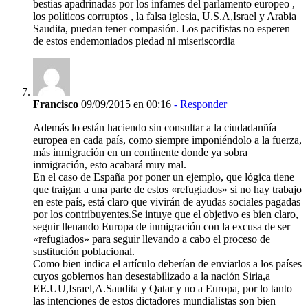
bestias apadrinadas por los infames del parlamento europeo ,
los políticos corruptos , la falsa iglesia, U.S.A,Israel y Arabia
Saudita, puedan tener compasión. Los pacifistas no esperen
de estos endemoniados piedad ni miseriscordia
Francisco
09/09/2015 en 00:16
- Responder
Además lo están haciendo sin consultar a la ciudadanñía
europea en cada país, como siempre imponiéndolo a la fuerza,
más inmigración en un continente donde ya sobra
inmigración, esto acabará muy mal.
En el caso de España por poner un ejemplo, que lógica tiene
que traigan a una parte de estos «refugiados» si no hay trabajo
en este país, está claro que vivirán de ayudas sociales pagadas
por los contribuyentes.Se intuye que el objetivo es bien claro,
seguir llenando Europa de inmigración con la excusa de ser
«refugiados» para seguir llevando a cabo el proceso de
sustitución poblacional.
Como bien indica el artículo deberían de enviarlos a los países
cuyos gobiernos han desestabilizado a la nación Siria,a
EE.UU,Israel,A.Saudita y Qatar y no a Europa, por lo tanto
las intenciones de estos dictadores mundialistas son bien