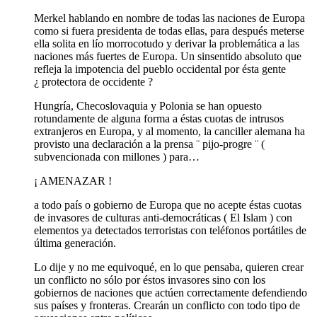
Merkel hablando en nombre de todas las naciones de Europa
como si fuera presidenta de todas ellas, para después meterse
ella solita en lío morrocotudo y derivar la problemática a las
naciones más fuertes de Europa. Un sinsentido absoluto que
refleja la impotencia del pueblo occidental por ésta gente
¿ protectora de occidente ?
Hungría, Checoslovaquia y Polonia se han opuesto
rotundamente de alguna forma a éstas cuotas de intrusos
extranjeros en Europa, y al momento, la canciller alemana ha
provisto una declaración a la prensa ¨ pijo-progre ¨ (
subvencionada con millones ) para…
¡ AMENAZAR !
a todo país o gobierno de Europa que no acepte éstas cuotas
de invasores de culturas anti-democráticas ( El Islam ) con
elementos ya detectados terroristas con teléfonos portátiles de
última generación.
Lo dije y no me equivoqué, en lo que pensaba, quieren crear
un conflicto no sólo por éstos invasores sino con los
gobiernos de naciones que actúen correctamente defendiendo
sus países y fronteras. Crearán un conflicto con todo tipo de