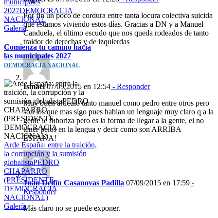
municipales
2027DEMOCRACIA
Por fin un poco de cordura entre tanta locura colectiva suicida
NACIONAL
que estamos viviendo estos días. Gracias a DN y a Manuel
Galería
Canduela, el último escudo que nos queda rodeados de tanto
traidor de derechas y de izquierdas
Comienza tu camino hacia
las municipales 2027
DEMOCRACIA NACIONAL
Ismael
07/09/2015 en 12:54
- Responder
Muy buen articulo tanto manuel como pedro entre otros pero
son los que mas sigo pues hablan un lenguaje muy claro q a la
gente le ruboriza pero es la forma de llegar a la gente, el no
tener pelos en la lengua y decir como son ARRIBA
ESPAÑA!
Arde España: entre la traición,
la corrupción y la sumisión
globalistaPEDRO
CHAPARRO
(PRESIDENTE
Juan Delfín Casanovas Padilla
07/09/2015 en 17:59
-
DEMOCRACIA
Responder
NACIONAL)
Galería
Más claro no se puede exponer.