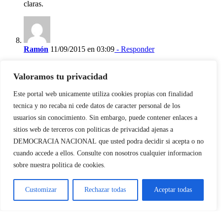
claras.
Ramón
11/09/2015 en 03:09
- Responder
Todo estos comentarios están muy bien.
Pero en Castilla no se habla, se actúa.
Valoramos tu privacidad
UNIFICACION YA, OSTIAS!!
Los patriotas siguen divididos; parece que el sistema también
Este portal web unicamente utiliza cookies propias con finalidad
puede con ellos, no??
tecnica y no recaba ni cede datos de caracter personal de los
BASTA DE TANTO CHIRINGUITO!!
usuarios sin conocimiento. Sin embargo, puede contener enlaces a
DECRETO DE UNIFICACION YA!!
sitios web de terceros con politicas de privacidad ajenas a
Deja tu comentario
DEMOCRACIA NACIONAL
que usted podra decidir si acepta o no
cuando accede a ellos. Consulte con nosotros cualquier informacion
Comentar
sobre nuestra politica de cookies.
Customizar
Rechazar todas
Aceptar todas