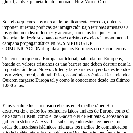
global, a nivel planetario, denominada New World Order.
Son ellos quienes nos marcan lo políticamente correcto, quienes
imponen nuestras políticas de inmigración bajo terribles amenazas a
los gobiernos disconformes y además, son ellos los que están
financiando desde sus bancos esté carísimo éxodo y la monumental
campaña propagandística en SUS MEDIOS DE
COMUNICACIÓN dirigida a que los Europeos no reaccionemos.
Tienen claro que una Europa tradicional, habitada por Europeos,
basada en valores cristianos es una barrera que deben destruir para la
implantación de su Nuevo Orden y la están destruyendo desde todos
los niveles, moral, cultural, físico, económico y étnico. Resumiendo:
Quieren cargarse Europa tal y como la conocemos desde los últimos
1.000 años.
Ellos y solo ellos han creado el caos en el mediterráneo Sur
destruyendo a todos los regímenes laicos amigos de Europa como el
de Sadam Husein, como el de Gadafi o el de Mubarak, acosando al
gobierno sirio de Al Assad… substituyendo estos regímenes por
ordas de integristas islámicos mientras los medios de comunicación
y toda la élite intelectual y política de Occidente te mentían y te los