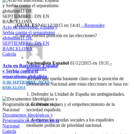
¿CUAL ES?
01/12/2015 en 14:41
- Responder
Acto en Barcelona: España y
Serbia contra el separatismo
¿Cual es vuestra posición en las elecciones?
globalista11 DE
SEPTIEMBRE: DN EN
BARCELONA
Galería
Nacionalista Español
01/12/2015 en 19:31
-
Acto en Barcelona: España
Responder
y Serbia contra el
separatismo globalista
Yo creo que queda bastante claro que la posición de
11 DE SEPTIEMBRE: DN EN
Democarcia Nacional ante estas elecciones se basa en:
BARCELONA
1. Defender la Unidad de España sin ambigüedades.
2. Combatir el paro y el empobrecimiento de la
sociedad española.
Documentos Ideológicos y
3. Asegurar las ayudas sociales a los españoles
Programáticos de Democracia
mediante políticas de prioridad nacional.
Nacional
Galería