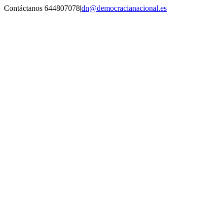
Saltar
Contáctanos 644807078
|
dn@democracianacional.es
al
contenido