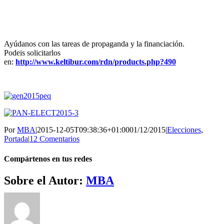
Ayúdanos con las tareas de propaganda y la financiación.
Podeis solicitarlos
en:
http://www.keltibur.com/rdn/products.php?490
Por
MBA
|
2015-12-05T09:38:36+01:00
01/12/2015
|
Elecciones
,
Portada
|
12 Comentarios
Compártenos en tus redes
Facebook
Twitter
WhatsApp
Telegram
Correo
Sobre el Autor:
MBA
electrónico