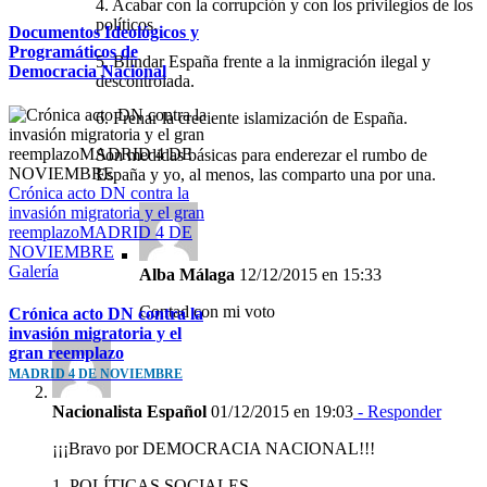
4. Acabar con la corrupción y con los privilegios de los
políticos.
Documentos Ideológicos y
Programáticos de
5. Blindar España frente a la inmigración ilegal y
Democracia Nacional
descontrolada.
6. Frenar la creciente islamización de España.
Son medidas básicas para enderezar el rumbo de
España y yo, al menos, las comparto una por una.
Crónica acto DN contra la
invasión migratoria y el gran
reemplazoMADRID 4 DE
NOVIEMBRE
Galería
Alba Málaga
12/12/2015 en 15:33
Contad con mi voto
Crónica acto DN contra la
invasión migratoria y el
gran reemplazo
MADRID 4 DE NOVIEMBRE
Nacionalista Español
01/12/2015 en 19:03
- Responder
¡¡¡Bravo por DEMOCRACIA NACIONAL!!!
1. POLÍTICAS SOCIALES