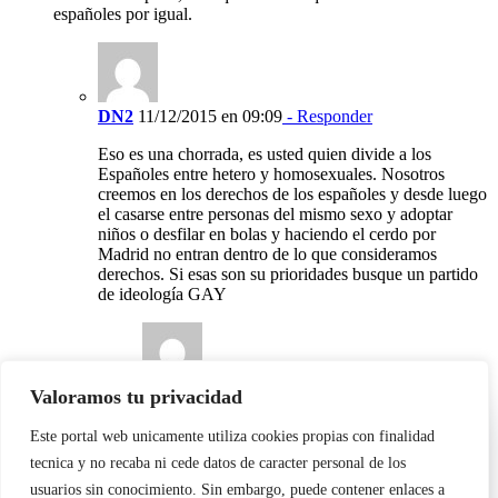
españoles por igual.
DN2
11/12/2015 en 09:09
- Responder
Eso es una chorrada, es usted quien divide a los
Españoles entre hetero y homosexuales. Nosotros
creemos en los derechos de los españoles y desde luego
el casarse entre personas del mismo sexo y adoptar
niños o desfilar en bolas y haciendo el cerdo por
Madrid no entran dentro de lo que consideramos
derechos. Si esas son su prioridades busque un partido
de ideología GAY
Valoramos tu privacidad
Ladislao
15/12/2015 en 00:04
Utilizamos cookies propias y de terceros para garantizar el
Quién ha dividido, o mejor dicho, quien ha
Este portal web unicamente utiliza cookies propias con finalidad
funcionamiento de la web, medir su uso y mejorar nuestros
discriminado en heterosexuales y homosexuales
tecnica y no recaba ni cede datos de caracter personal de los
servicios. Puede aceptar todas las cookies, rechazar las no
es el código genético y eso de los cromosomas
necesarias o configurar sus preferencias.
Política de cookies
usuarios sin conocimiento. Sin embargo, puede contener enlaces a
XX y XY, así que ya puede usted, Ber, apañarse