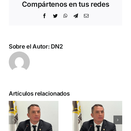
Compártenos en tus redes
Facebook
Twitter
WhatsApp
Telegram
Correo
electrónico
Sobre el Autor:
DN2
Arde
España:
Artículos relacionados
entre la
No a la
traición, la
cultura de
ra
corrupción
la muerte
y la
PEDRO CHAPARRO
sumisión