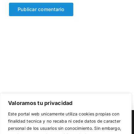
Valoramos tu privacidad
Utilizamos cookies propias y de terceros para garantizar
Este portal web unicamente utiliza cookies propias con
el funcionamiento de la web, medir su uso y mejorar
Copyright 2023 |
Democracia Nacional
| All Rights Reserved
finalidad tecnica y no recaba ni cede datos de caracter
nuestros servicios. Puede aceptar todas las cookies,
personal de los usuarios sin conocimiento. Sin embargo,
rechazar las no necesarias o configurar sus preferencias.
Facebook
Twitter
Instagram