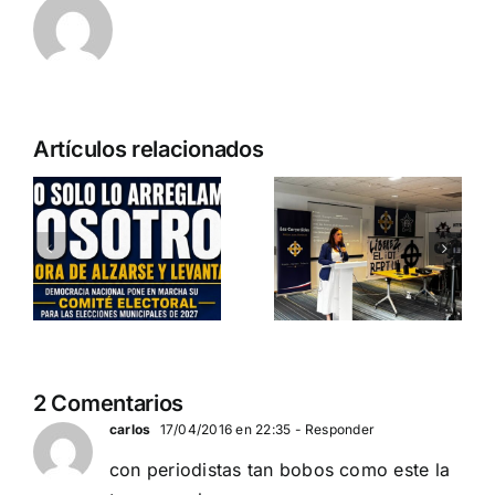
Pedro
Artículos relacionados
Chaparro
a
participa en
o
Entrevista a
«La
Jennifer
Burbuja»
es
Amaro
de
Departamento Pro-Vida
Periodista
de Democracia Nacional
Digital
DEBATE DE
2 Comentarios
ACTUALIDAD
carlos
17/04/2016 en 22:35
- Responder
con periodistas tan bobos como este la