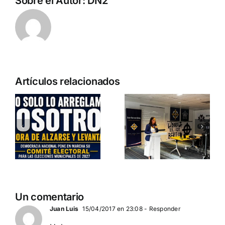
Sobre el Autor:
DN2
Pedro
Artículos relacionados
Chaparro
a
participa en
o
Entrevista a
«La
Jennifer
Burbuja»
es
Amaro
de
Departamento Pro-Vida
Periodista
de Democracia Nacional
Digital
DEBATE DE
Un comentario
ACTUALIDAD
Juan Luis
15/04/2017 en 23:08
- Responder