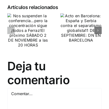
Crónica
n
Acto en
Artículos relacionados
acto DN
Barcelona:
contra la
ia…
España y
invasión
Serbia
migratoria
ción
contra el
y el gran
separatismo
reemplazo
globalista
MADRID 4 DE
11 DE SEPTIEMBRE: DN
NOVIEMBRE
2
Deja tu
EN BARCELONA
20
comentario
Comentar