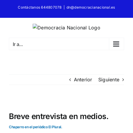
Saltar
Contáctanos 644807078
|
dn@democracianacional.es
al
contenido
Ir a...
Anterior
Siguiente
Ver
imagen
Breve entrevista en medios.
más
Chaparro en el periódico El Plural.
grande