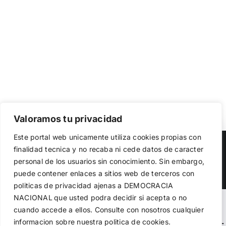
Valoramos tu privacidad
Utilizamos cookies propias y de terceros para garantizar
Este portal web unicamente utiliza cookies propias con
el funcionamiento de la web, medir su uso y mejorar
Copyright 2023 |
Democracia Nacional
| All Rights Reserved
finalidad tecnica y no recaba ni cede datos de caracter
nuestros servicios. Puede aceptar todas las cookies,
personal de los usuarios sin conocimiento. Sin embargo,
rechazar las no necesarias o configurar sus preferencias.
Facebook
Twitter
Instagram
Política de cookies
puede contener enlaces a sitios web de terceros con
politicas de privacidad ajenas a DEMOCRACIA
NACIONAL
que usted podra decidir si acepta o no
Aceptar todo
Warning
: Undefined variable $visibility_homepage in
cuando accede a ellos. Consulte con nosotros cualquier
informacion sobre nuestra politica de cookies.
Rechazar
/home/demopwcr/public_html/wp-content/plugins/kn-