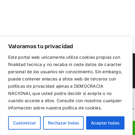
Valoramos tu privacidad
Utilizamos cookies propias y de terceros para garantizar
Este portal web unicamente utiliza cookies propias con
el funcionamiento de la web, medir su uso y mejorar
Copyright 2023 |
Democracia Nacional
| All Rights Reserved
finalidad tecnica y no recaba ni cede datos de caracter
nuestros servicios. Puede aceptar todas las cookies,
personal de los usuarios sin conocimiento. Sin embargo,
rechazar las no necesarias o configurar sus preferencias.
Facebook
Twitter
Instagram
Política de cookies
puede contener enlaces a sitios web de terceros con
politicas de privacidad ajenas a DEMOCRACIA
NACIONAL
que usted podra decidir si acepta o no
Aceptar todo
Warning
: Undefined variable $visibility_homepage in
cuando accede a ellos. Consulte con nosotros cualquier
informacion sobre nuestra politica de cookies.
Rechazar
/home/demopwcr/public_html/wp-content/plugins/kn-
mobile-sharebar/kn_mobile_sharebar.php
on line
71
Configurar
Customizar
Rechazar todas
Aceptar todas