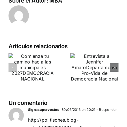
Sobre el Autor:
MBA
Pedro
Artículos relacionados
Chaparro
a
participa en
o
Entrevista a
«La
Jennifer
Burbuja»
es
Amaro
de
Departamento Pro-Vida
Periodista
de Democracia Nacional
Digital
Un comentario
DEBATE DE
Signasupervestes
30/06/2016 en 20:21
- Responder
ACTUALIDAD
http://politisches.blog-