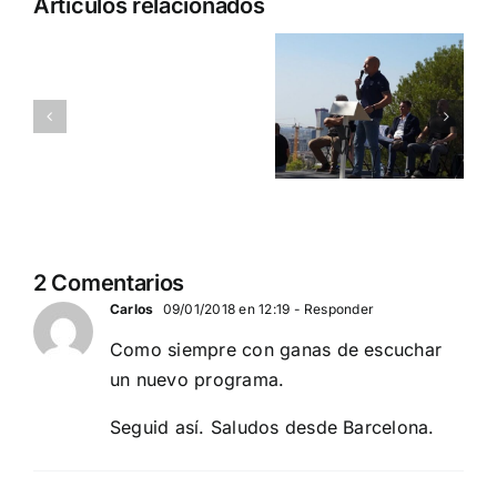
¡Libertad
Artículos relacionados
¿muro
12 de
para
de
Octubre:
España,
Occidente?/Canarias
Acto de
despierta
invadida
Democracia
España!
Nacional
RADIO
Manifiesto de DN,
en
AQUI
únete.
Barcelona
LA
VOZ
DÍA NACIONAL DE
DE
ESPAÑA
2 Comentarios
EUROPA
Carlos
09/01/2018 en 12:19
- Responder
Como siempre con ganas de escuchar
un nuevo programa.
Seguid así. Saludos desde Barcelona.