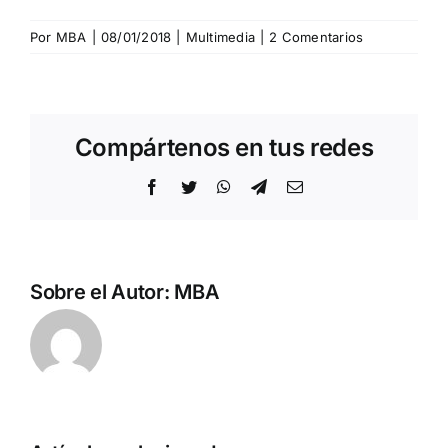
Por
MBA
|
08/01/2018
|
Multimedia
|
2 Comentarios
Compártenos en tus redes
Facebook
Twitter
WhatsApp
Telegram
Correo
electrónico
Sobre el Autor:
MBA
Israel
CRÓNICA