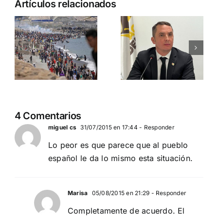
Artículos relacionados
incendios
entre la
de
traición, la
Guadalajara
corrupción
y el resto
y la
del país
sumisión
globalista
PEDRO CHAPARRO
N
(PRESIDENTE
PEDRO CHAPARRO
DEMOCRACIA
(PRESIDENTE
4 Comentarios
NACIONAL)
DEMOCRACIA
miguel cs
31/07/2015 en 17:44
- Responder
NACIONAL)
Lo peor es que parece que al pueblo
español le da lo mismo esta situación.
Marisa
05/08/2015 en 21:29
- Responder
Completamente de acuerdo. El