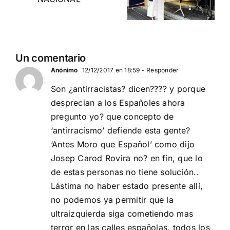
de
Departamento Pro-Vida
Periodista
de Democracia Nacional
Digital
DEBATE DE
Un comentario
ACTUALIDAD
Anónimo
12/12/2017 en 18:59
- Responder
Son ¿antirracistas? dicen???? y porque
desprecian a los Españoles ahora
pregunto yo? que concepto de
‘antirracismo’ defiende esta gente?
‘Antes Moro que Español’ como dijo
Josep Carod Rovira no? en fin, que lo
de estas personas no tiene solución..
Lástima no haber estado presente allí,
no podemos ya permitir que la
ultraizquierda siga cometiendo mas
terror en las calles españolas, todos los