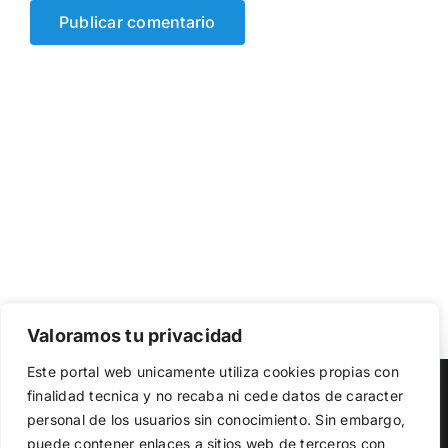
Valoramos tu privacidad
Utilizamos cookies propias y de terceros para garantizar
Este portal web unicamente utiliza cookies propias con
el funcionamiento de la web, medir su uso y mejorar
Copyright 2023 |
Democracia Nacional
| All Rights Reserved
finalidad tecnica y no recaba ni cede datos de caracter
nuestros servicios. Puede aceptar todas las cookies,
personal de los usuarios sin conocimiento. Sin embargo,
rechazar las no necesarias o configurar sus preferencias.
Facebook
Twitter
Instagram
Política de cookies
puede contener enlaces a sitios web de terceros con