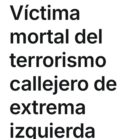
V
íctima
mortal del
terrorismo
callejero de
extrema
izquierda