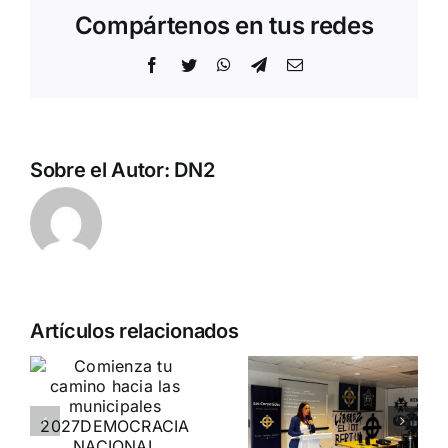
Compártenos en tus redes
Facebook
Twitter
WhatsApp
Telegram
Correo
electrónico
Sobre el Autor:
DN2
Pedro
Artículos relacionados
a
Chaparro
o
participa en
Entrevista a
«La
Jennifer
es
Burbuja»
Amaro