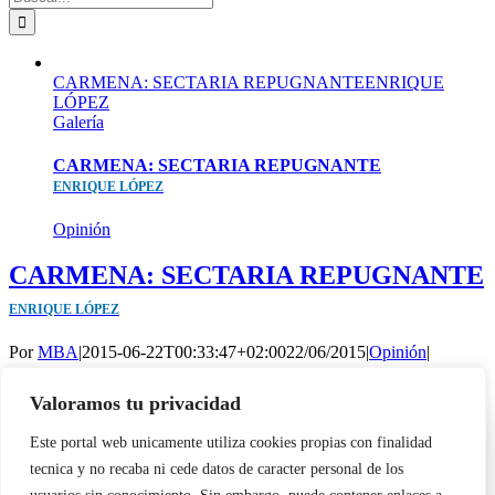
CARMENA: SECTARIA REPUGNANTEENRIQUE
LÓPEZ
Galería
CARMENA: SECTARIA REPUGNANTE
ENRIQUE LÓPEZ
Opinión
CARMENA: SECTARIA REPUGNANTE
ENRIQUE LÓPEZ
Por
MBA
|
2015-06-22T00:33:47+02:00
22/06/2015
|
Opinión
|
No me extraña viniendo de ella, mujer metida a juez, dedicada a la
Valoramos tu privacidad
aplicación, parcial y sectaria de la Justicia durante largos años, con
Utilizamos cookies propias y de terceros para garantizar el
la complicidad del “Sistema”.
Este portal web unicamente utiliza cookies propias con finalidad
funcionamiento de la web, medir su uso y mejorar nuestros
Más información
tecnica y no recaba ni cede datos de caracter personal de los
servicios. Puede aceptar todas las cookies, rechazar las no
2