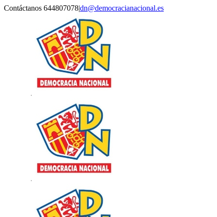
Saltar
Contáctanos 644807078
|
dn@democracianacional.es
al
contenido