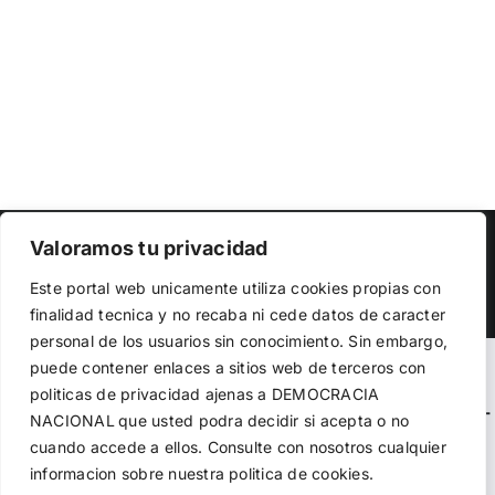
Copyright 2023 |
Democracia Nacional
| All Rights Reserved
Valoramos tu privacidad
Utilizamos cookies propias y de terceros para garantizar
Facebook
Twitter
Instagram
Este portal web unicamente utiliza cookies propias con
el funcionamiento de la web, medir su uso y mejorar
finalidad tecnica y no recaba ni cede datos de caracter
nuestros servicios. Puede aceptar todas las cookies,
personal de los usuarios sin conocimiento. Sin embargo,
rechazar las no necesarias o configurar sus preferencias.
Política de cookies
puede contener enlaces a sitios web de terceros con
Warning
: Undefined variable $visibility_homepage in
politicas de privacidad ajenas a DEMOCRACIA
/home/demopwcr/public_html/wp-content/plugins/kn-
NACIONAL
que usted podra decidir si acepta o no
Aceptar todo
mobile-sharebar/kn_mobile_sharebar.php
on line
71
cuando accede a ellos. Consulte con nosotros cualquier
informacion sobre nuestra politica de cookies.
Rechazar