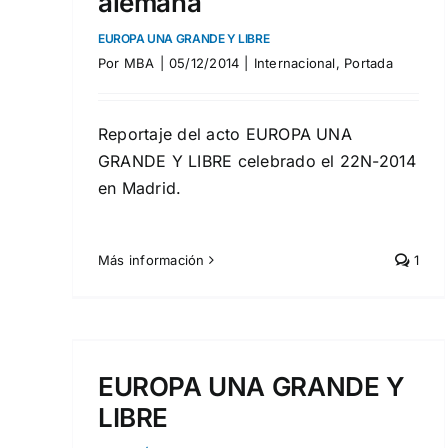
alemana
EUROPA UNA GRANDE Y LIBRE
Por
MBA
|
05/12/2014
|
Internacional
,
Portada
Reportaje del acto EUROPA UNA
GRANDE Y LIBRE celebrado el 22N-2014
en Madrid.
Más información
1
Importante reunión
 Y
nacionalista en el
parlamento europeo.
EUROPA UNA GRANDE Y
s
DN EN EUROPA
LIBRE
Internacional
Portada