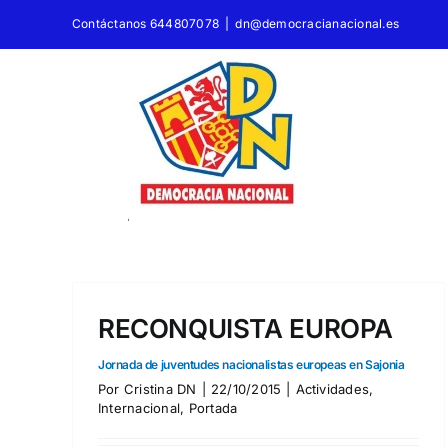
Saltar
Contáctanos 644807078
|
dn@democracianacional.es
al
contenido
¡NO A LA TRAICIÓN AL
PUEBLO GRIEGO!
Comunicado del NPD por la traición de Tsipras al puebl
RECONQUISTA EUROPA
griego
Internacional
Jornada de juventudes nacionalistas europeas en Sajonia
Por
Cristina DN
|
22/10/2015
|
Actividades
,
Internacional
,
Portada