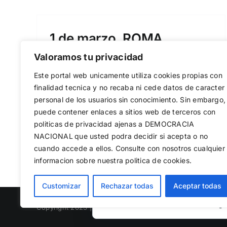
1 de marzo, ROMA.
Valoramos tu privacidad
ENCUENTRO NACIONALISTA
Por
MBA
|
21/03/2014
|
Internacional
,
Multimedia
,
Este portal web unicamente utiliza cookies propias con
Portada
finalidad tecnica y no recaba ni cede datos de caracter
personal de los usuarios sin conocimiento. Sin embargo,
puede contener enlaces a sitios web de terceros con
politicas de privacidad ajenas a DEMOCRACIA
Más información
0
NACIONAL
que usted podra decidir si acepta o no
cuando accede a ellos. Consulte con nosotros cualquier
informacion sobre nuestra politica de cookies.
Utilizamos cookies propias y de terc
Customizar
Rechazar todas
Aceptar todas
web, medir su uso y mejorar nuestro
rechazar las no necesarias o configu
Copyright 2023 |
Democracia Nacional
| All Rights Reserv