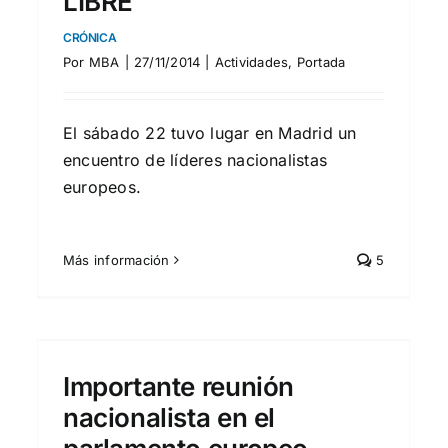
LIBRE
CRÓNICA
Por
MBA
|
27/11/2014
|
Actividades
,
Portada
El sábado 22 tuvo lugar en Madrid un
encuentro de líderes nacionalistas
europeos.
Más información
5
Nacional-Demócratas en
Alemania
Importante reunión
OCURRIÓ ESTE VERANO
Actividades
Portada
nacionalista en el