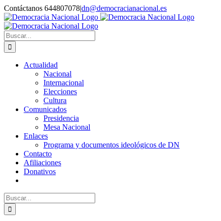
Saltar
Contáctanos 644807078
|
dn@democracianacional.es
al
contenido
Buscar:
Actualidad
Nacional
Internacional
Elecciones
Cultura
Comunicados
Presidencia
Mesa Nacional
Enlaces
Programa y documentos ideológicos de DN
Contacto
Afiliaciones
Donativos
Buscar: