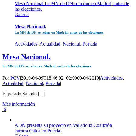
Mesa Nacional.La MN de DN se reúne en Madrid, antes de
las elecciones.
Galería
Mesa Nacional.
La MN de DN se reúne en Madrid, antes de las elecciones.
Actividades
,
Actualidad
,
Nacional
,
Portada
Mesa Nacional.
La MN de DN se reúne en Madrid, antes de las elecciones.
Por
PCV
|
2019-04-09T18:46:02+02:00
09/04/2019
|
Actividades
,
Actualidad
,
Nacional
,
Portada
|
El pasado Sábado [...]
Más información
6
ADÑ presenta su proyecto en Valladolid.Coalición
euroescéptica en Pucela.