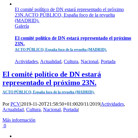
El comité político de DN estará representado el próximo
23N.ACTO PÚBLICO, España foco de la revuelta
(MADRID).
Galería
El comité político de DN estará representado el próximo
23N.
ACTO PÚBLICO, España foco de la revuelta (MADRID).
Actividades
,
Actualidad
,
Cultura
,
Nacional
,
Portada
El comité político de DN estará
representado el próximo 23N.
ACTO PÚBLICO, España foco de la revuelta (MADRID).
Por
PCV
|
2019-11-20T21:58:50+01:00
20/11/2019
|
Actividades
,
Actualidad
,
Cultura
,
Nacional
,
Portada
|
Más información
0