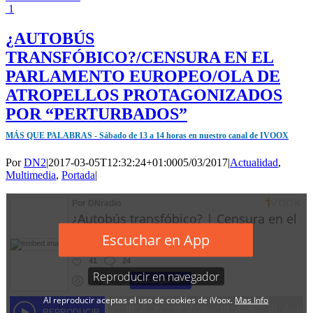
1
¿AUTOBÚS
TRANSFÓBICO?/CENSURA EN EL
PARLAMENTO EUROPEO/OLA DE
ATROPELLOS PROTAGONIZADOS
POR “PERTURBADOS”
MÁS QUE PALABRAS - Sábado de 13 a 14 horas en nuestro canal de IVOOX
Por
DN2
|
2017-03-05T12:32:24+01:00
05/03/2017
|
Actualidad
,
Multimedia
,
Portada
|