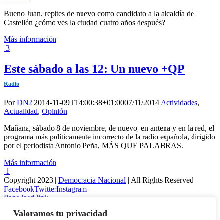
Bueno Juan, repites de nuevo como candidato a la alcaldía de
Castellón ¿cómo ves la ciudad cuatro años después?
Más información
3
Este sábado a las 12: Un nuevo +QP
Radio
Por
DN2
|
2014-11-09T14:00:38+01:00
07/11/2014
|
Actividades
,
Actualidad
,
Opinión
|
Mañana, sábado 8 de noviembre, de nuevo, en antena y en la red, el
programa más políticamente incorrecto de la radio española, dirigido
por el periodista Antonio Peña, MÁS QUE PALABRAS.
Más información
1
Copyright 2023 |
Democracia Nacional
| All Rights Reserved
Facebook
Twitter
Instagram
Page load link
Valoramos tu privacidad
Warning
: Undefined variable $visibility_homepage in